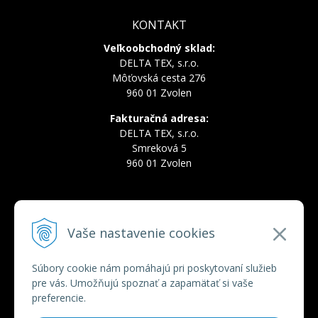
KONTAKT
Veľkoobchodný sklad:
DELTA TEX, s.r.o.
Môťovská cesta 276
960 01 Zvolen
Fakturačná adresa:
DELTA TEX, s.r.o.
Smreková 5
960 01 Zvolen
INFOLINKA
Vaše nastavenie cookies
Tel.:
+421 910 228 822
Tel.:
+421 910 778 777
E-mail:
deltatex@deltatex.sk
Súbory cookie nám pomáhajú pri poskytovaní služieb
pre vás. Umožňujú spoznať a zapamätať si vaše
preferencie.
VŠETKO O NÁKUPE