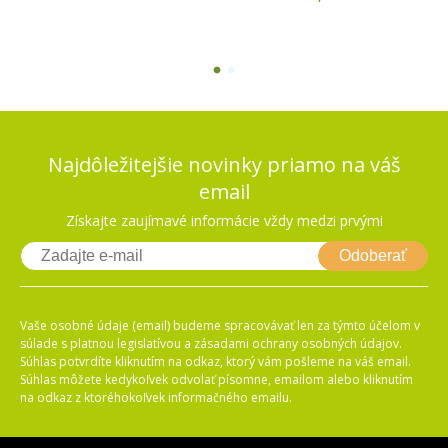
1
2
Najdôležitejšie novinky priamo na váš
email
Získajte zaujímavé informácie vždy medzi prvými
Odoberať
Vaše osobné údaje (email) budeme spracovávať len za týmto účelom v
súlade s platnou legislatívou a zásadami ochrany osobných údajov.
Súhlas potvrdíte kliknutím na odkaz, ktorý vám pošleme na váš email.
Súhlas môžete kedykoľvek odvolať písomne, emailom alebo kliknutím
na odkaz z ktoréhokoľvek informačného emailu.