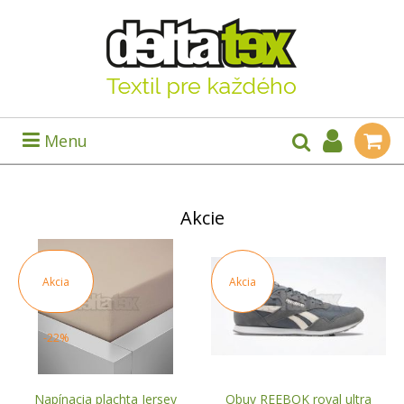
Menu
Akcie
Akcia
Akcia
-22%
Napínacia plachta Jersey
Obuv REEBOK royal ultra