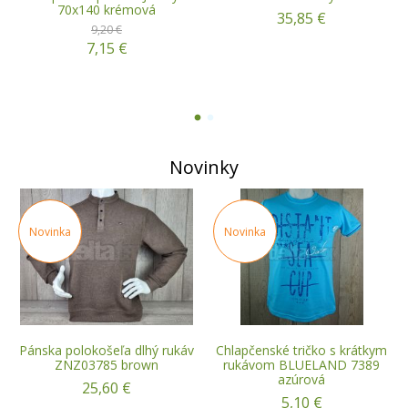
70x140 krémová
35,85 €
9,20 €
7,15 €
1
2
Novinky
Novinka
Novinka
Pánska polokošeľa dlhý rukáv
Chlapčenské tričko s krátkym
ZNZ03785 brown
rukávom BLUELAND 7389
azúrová
25,60 €
5,10 €