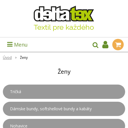
Menu
Úvod
Ženy
Ženy
Tričká
Dámske bundy, softshellové bundy a kabáty
Nohavice