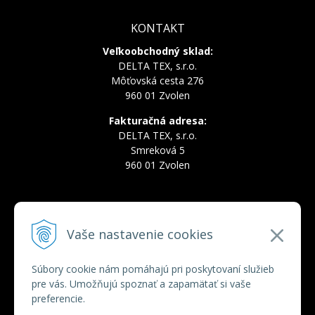
KONTAKT
Veľkoobchodný sklad:
DELTA TEX, s.r.o.
Môťovská cesta 276
960 01 Zvolen
Fakturačná adresa:
DELTA TEX, s.r.o.
Smreková 5
960 01 Zvolen
INFOLINKA
Vaše nastavenie cookies
Tel.:
+421 910 228 822
Tel.:
+421 910 778 777
E-mail:
deltatex@deltatex.sk
Súbory cookie nám pomáhajú pri poskytovaní služieb
pre vás. Umožňujú spoznať a zapamätať si vaše
preferencie.