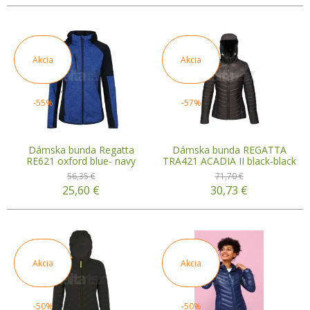
Akcia
Akcia
-55%
-57%
Dámska bunda Regatta
Dámska bunda REGATTA
RE621 oxford blue- navy
TRA421 ACADIA II black-black
56,35 €
71,70 €
25,60
€
30,73
€
Akcia
Akcia
-50%
-50%