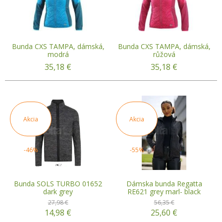
Bunda CXS TAMPA, dámská,
Bunda CXS TAMPA, dámská,
modrá
růžová
35,18
€
35,18
€
Akcia
Akcia
-46%
-55%
Bunda SOLS TURBO 01652
Dámska bunda Regatta
dark grey
RE621 grey marl- black
27,98 €
56,35 €
14,98
€
25,60
€