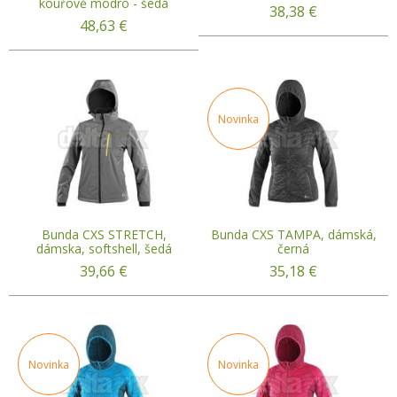
kouřově modro - šedá
38,38
€
48,63
€
Novinka
Bunda CXS STRETCH,
Bunda CXS TAMPA, dámská,
dámska, softshell, šedá
černá
39,66
€
35,18
€
Novinka
Novinka