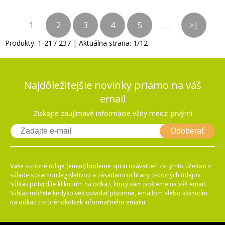
1
2
3
4
5
…
>|
Produkty:
1
-
21
/
237
| Aktuálna strana:
1
/
12
Najdôležitejšie novinky priamo na váš
email
Získajte zaujímavé informácie vždy medzi prvými
Odoberať
Vaše osobné údaje (email) budeme spracovávať len za týmto účelom v
súlade s platnou legislatívou a zásadami ochrany osobných údajov.
Súhlas potvrdíte kliknutím na odkaz, ktorý vám pošleme na váš email.
Súhlas môžete kedykoľvek odvolať písomne, emailom alebo kliknutím
na odkaz z ktoréhokoľvek informačného emailu.