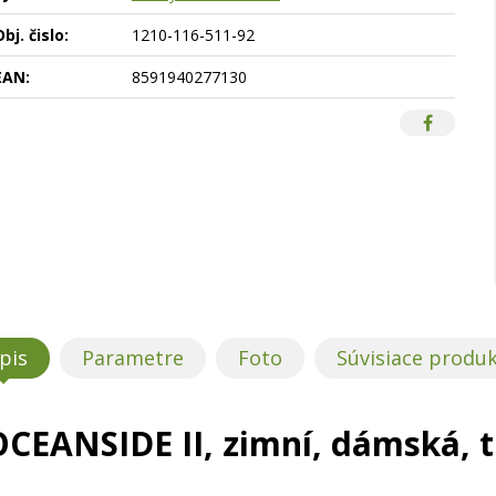
bj. čislo:
1210-116-511-92
EAN:
8591940277130
pis
Parametre
Foto
Súvisiace produ
CEANSIDE II, zimní, dámská, 