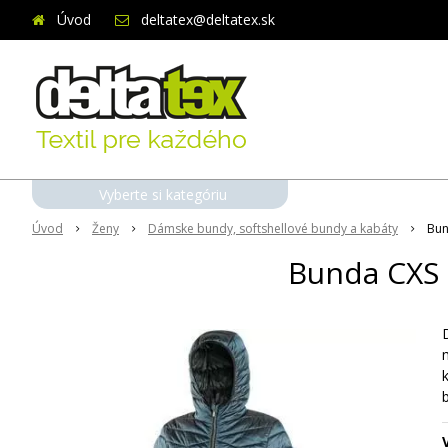
Úvod
deltatex@deltatex.sk
Vyberte si kategóriu
Úvod
Ženy
Dámske bundy, softshellové bundy a kabáty
Bun
Bunda CXS 