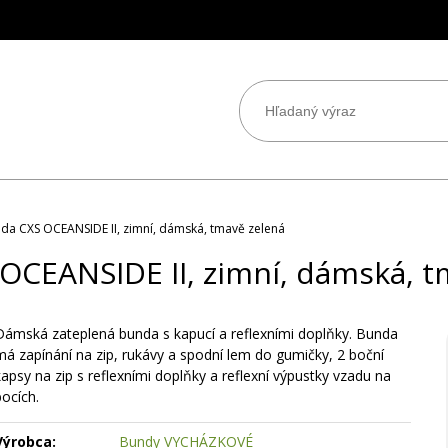
da CXS OCEANSIDE II, zimní, dámská, tmavě zelená
OCEANSIDE II, zimní, dámská, t
Dámská zateplená bunda s kapucí a reflexními doplňky. Bunda
má zapínání na zip, rukávy a spodní lem do gumičky, 2 boční
kapsy na zip s reflexními doplňky a reflexní výpustky vzadu na
bocích.
Výrobca:
Bundy VYCHÁZKOVÉ