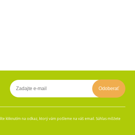
Odoberať
íte kliknutím na odkaz, ktorý vám pošleme na váš email. Súhlas môžete