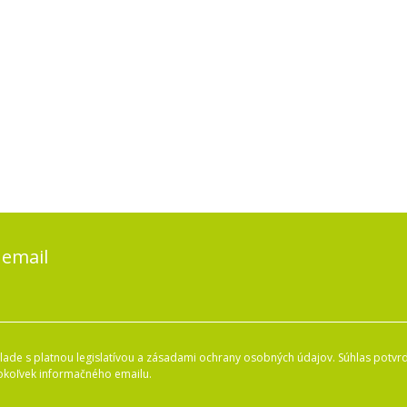
 email
ade s platnou legislatívou a zásadami ochrany osobných údajov. Súhlas potvrd
okoľvek informačného emailu.