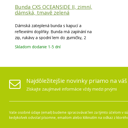
Bunda CXS OCEANSIDE II, zimní,
dámská, tmavě zelená
Dámská zateplená bunda s kapucí a
reflexními doplňky. Bunda má zapínání na
zip, rukávy a spodní lem do gumičky, 2
boční kapsy na zip s reflexními doplňky a
Skladom dodanie 1-5 dní
reflexní výpustky vzadu na bocích.
Najdôležitejšie novinky priamo na váš
Získajte zaujímavé informácie vždy medzi prvými
Vaše osobné údaje (email) budeme spracovávať len za týmto účelom v súl
kedykoľvek odvolať písomne, emailom alebo kliknutím na odkaz z ktoréh