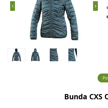
O
Po
Bunda CXS O