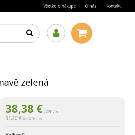
Všetko o nákupe
O nás
Kontakt
mavě zelená
38,38
€
s DPH / ks
31,20 €
bez DPH / ks
Veľkosť: