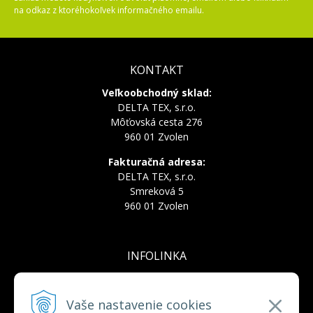
na odkaz z ktoréhokoľvek informačného emailu.
KONTAKT
Veľkoobchodný sklad:
DELTA TEX, s.r.o.
Môťovská cesta 276
960 01 Zvolen
Fakturačná adresa:
DELTA TEX, s.r.o.
Smreková 5
960 01 Zvolen
INFOLINKA
Tel.:
+421 910 228 822
Tel.:
+421 910 778 777
Vaše nastavenie cookies
E-mail:
deltatex@deltatex.sk