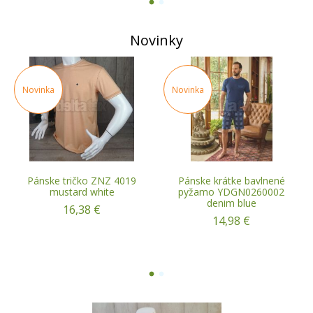
1
2
Novinky
Novinka
Novinka
Pánske tričko ZNZ 4019
Pánske krátke bavlnené
mustard white
pyžamo YDGN0260002
denim blue
16,38 €
14,98 €
1
2