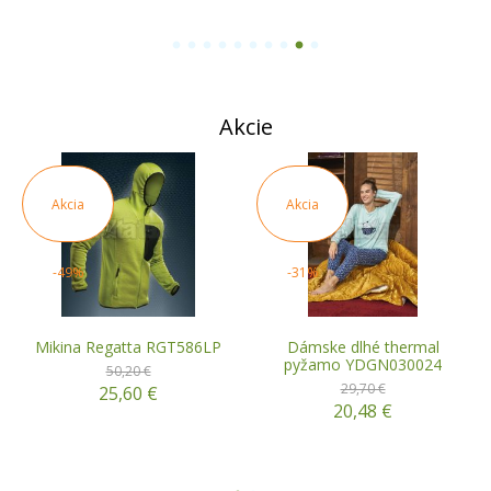
1
2
3
4
5
6
7
8
9
10
Akcie
Akcia
Akcia
-49%
-31%
Mikina Regatta RGT586LP
Dámske dlhé thermal
pyžamo YDGN030024
50,20 €
29,70 €
25,60 €
20,48 €