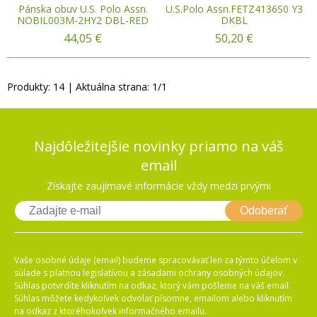
Pánska obuv U.S. Polo Assn.
U.S.Polo Assn.FETZ4136S0 Y3
NOBIL003M-2HY2 DBL-RED
DKBL
44,05
€
50,20
€
Produkty:
14
| Aktuálna strana:
1
/
1
Najdôležitejšie novinky priamo na váš
email
Získajte zaujímavé informácie vždy medzi prvými
Odoberať
Vaše osobné údaje (email) budeme spracovávať len za týmto účelom v
súlade s platnou legislatívou a zásadami ochrany osobných údajov.
Súhlas potvrdíte kliknutím na odkaz, ktorý vám pošleme na váš email.
Súhlas môžete kedykoľvek odvolať písomne, emailom alebo kliknutím
na odkaz z ktoréhokoľvek informačného emailu.