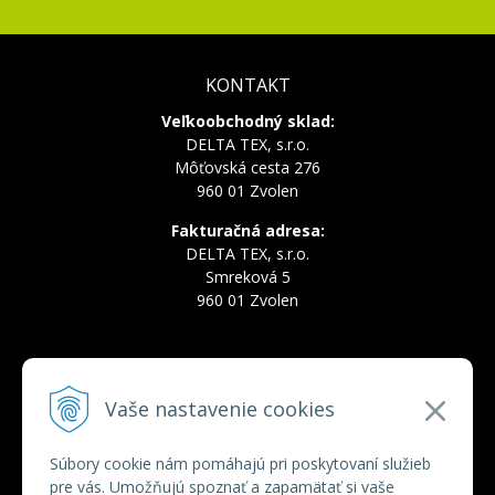
KONTAKT
Veľkoobchodný sklad:
DELTA TEX, s.r.o.
Môťovská cesta 276
960 01 Zvolen
Fakturačná adresa:
DELTA TEX, s.r.o.
Smreková 5
960 01 Zvolen
INFOLINKA
Vaše nastavenie cookies
Tel.:
+421 910 228 822
Tel.:
+421 910 778 777
E-mail:
deltatex@deltatex.sk
Súbory cookie nám pomáhajú pri poskytovaní služieb
pre vás. Umožňujú spoznať a zapamätať si vaše