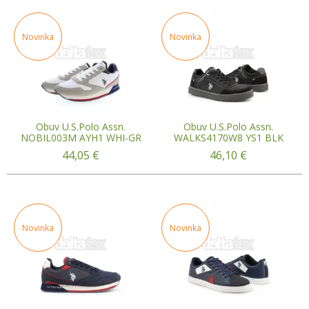
Novinka
Novinka
Obuv U.S.Polo Assn.
Obuv U.S.Polo Assn.
NOBIL003M AYH1 WHI-GR
WALKS4170W8 YS1 BLK
44,05
€
46,10
€
Novinka
Novinka