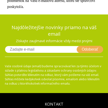
podmienok na Vašu e-mailovú adresu, ktorú ste správcovi
poskytol/a.
Najdôležitejšie novinky priamo na váš
email
Získajte zaujímavé informácie vždy medzi prvými
Odoberať
Vaše osobné údaje (email) budeme spracovávať len za týmto účelom v
súlade s platnou legislatívou a zásadami ochrany osobných údajov.
Súhlas potvrdíte kliknutím na odkaz, ktorý vám pošleme na váš email.
Súhlas môžete kedykoľvek odvolať písomne, emailom alebo kliknutím
na odkaz z ktoréhokoľvek informačného emailu.
KONTAKT