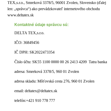
TEX,s.r.o., Smreková 3378/5, 96001 Zvolen, Slovensko (ďalej
len: „správca“) ako prevádzkovateľ internetového obchodu
www.deltatex.sk
Kontaktné údaje správcu sú:
DELTA TEX,s.r.o.
IČO: 36849456
IČ DPH: SK2022473354
Číslo účtu: SK55 1100 0000 00 26 2413 4209 Tatra banka
adresa: Smreková 3378/5, 960 01 Zvolen
adresa skladu: Môťovská cesta 276, 960 01 Zvolen
email: deltatex@deltatex.sk
telefón:+421 910 778 777