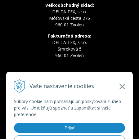
Veľkoobchodný sklad:
DELTA TEX, s.r.o.
Môťovská cesta 276
960 01 Zvolen
Fakturačná adresa:
DELTA TEX, s.r.o.
Smreková 5
960 01 Zvolen
INFOLINKA
Vaše nastavenie cookies
Tel.:
+421 910 228 822
Tel.:
+421 910 778 777
E-mail:
deltatex@deltatex.sk
Súbory cookie nám pomáhajú pri poskytovaní služieb
pre vás. Umožňujú spoznať a zapamätať si vaše
preferencie.
VŠETKO O NÁKUPE
Prijať
Obchodné podmienky