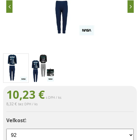
10,23
€
s DPH / ks
8,32 €
bez DPH / ks
Veľkosť: