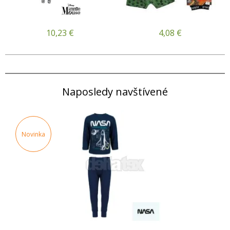
10,23
€
4,08
€
Naposledy navštívené
Novinka