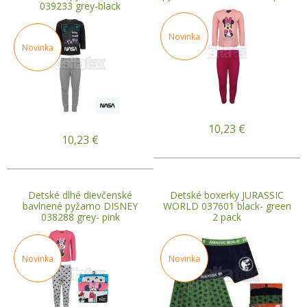
039233 grey-black
Novinka
Novinka
10,23
€
10,23
€
Detské dlhé dievčenské
Detské boxerky JURASSIC
bavlnené pyžamo DISNEY
WORLD 037601 black- green
038288 grey- pink
2 pack
Novinka
Novinka