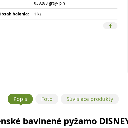
038288 grey- pin
Obsah balenia:
1 ks
Popis
Foto
Súvisiace produkty
enské bavlnené pyžamo DISNEY