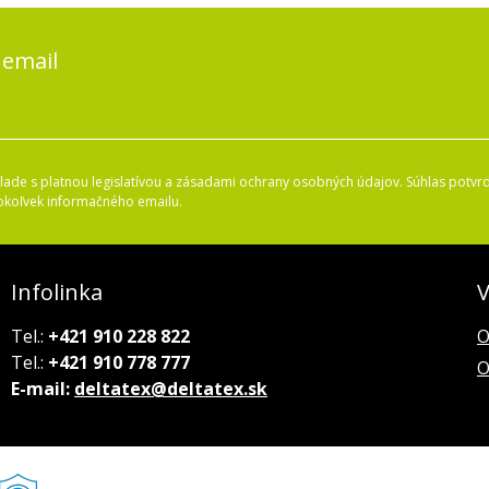
 email
ade s platnou legislatívou a zásadami ochrany osobných údajov. Súhlas potvrd
okoľvek informačného emailu.
Infolinka
V
Tel.:
+421 910 228 822
O
Tel.:
+421 910 778 777
O
E-mail:
deltatex@deltatex.sk