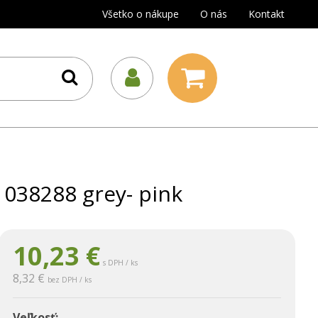
Všetko o nákupe
O nás
Kontakt
038288 grey- pink
10,23
€
s DPH / ks
8,32 €
bez DPH / ks
Veľkosť: