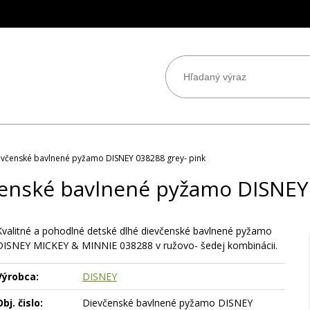
evčenské bavlnené pyžamo DISNEY 038288 grey- pink
čenské bavlnené pyžamo DISNEY 
Kvalitné a pohodlné detské dlhé dievčenské bavlnené pyžamo
DISNEY MICKEY & MINNIE 038288 v ružovo- šedej kombinácii.
Výrobca:
DISNEY
bj. čislo:
Dievčenské bavlnené pyžamo DISNEY