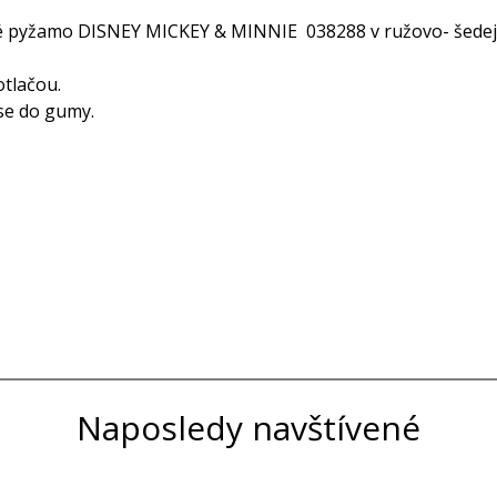
né pyžamo DISNEY MICKEY & MINNIE 038288 v ružovo- šedej 
otlačou.
se do gumy.
Naposledy navštívené