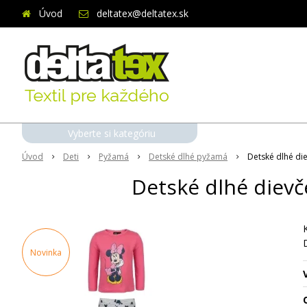
Úvod
deltatex@deltatex.sk
Vyberte si kategóriu
Úvod
Deti
Pyžamá
Detské dlhé pyžamá
Detské dlhé di
Detské dlhé diev
Novinka
O