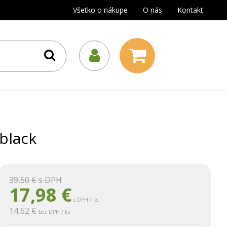
Všetko o nákupe
O nás
Kontakt
black
39,50 €
s DPH
17,98
€
s DPH / ks
14,62 €
bez DPH / ks