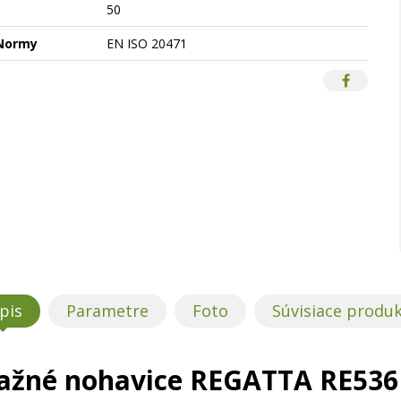
50
Normy
EN ISO 20471
pis
Parametre
Foto
Súvisiace produ
ažné nohavice REGATTA RE536