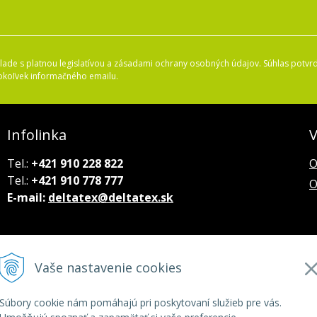
ade s platnou legislatívou a zásadami ochrany osobných údajov. Súhlas potvrd
okoľvek informačného emailu.
Infolinka
V
Tel.:
+421 910 228 822
O
Tel.:
+421 910 778 777
O
E-mail:
deltatex@deltatex.sk
Vaše nastavenie cookies
Súbory cookie nám pomáhajú pri poskytovaní služieb pre vás.