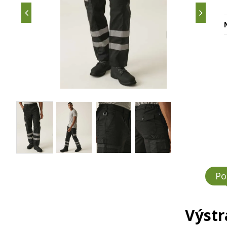
Po
Výstr