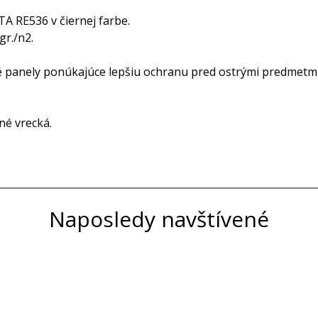
A RE536 v čiernej farbe.
gr./n2.
é panely ponúkajúce lepšiu ochranu pred ostrými predmetmi
né vrecká.
Naposledy navštívené