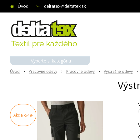
Úvod
deltatex@deltatex.sk
Vyberte si kategóriu
Úvod
Pracovné odevy
Pracovné odevy
Výstražné odevy
Výst
f
Akcia
-54%
O