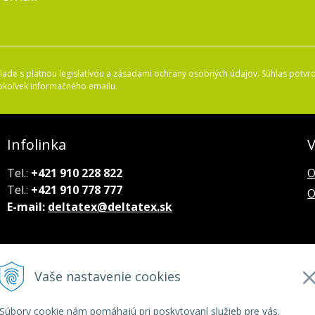
ade s platnou legislatívou a zásadami ochrany osobných údajov. Súhlas potvrd
okoľvek informačného emailu.
Infolinka
V
Tel.:
+421 910 228 822
O
Tel.:
+421 910 778 777
O
E-mail:
deltatex@deltatex.sk
Vaše nastavenie cookies
Súbory cookie nám pomáhajú pri poskytovaní služieb pre vás.