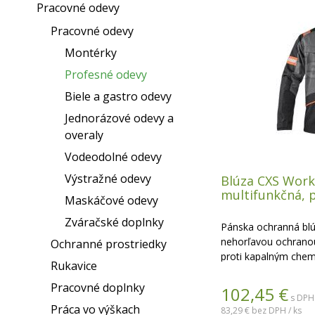
Pracovné odevy
Pracovné odevy
Montérky
Profesné odevy
Biele a gastro odevy
Jednorázové odevy a
overaly
Vodeodolné odevy
Výstražné odevy
Blúza CXS Work
multifunkčná, 
Maskáčové odevy
Zváračské doplnky
Pánska ochranná blúz
nehorľavou ochran
Ochranné prostriedky
proti kapalným chemi
Rukavice
Vhodná aj pre prác
61482. Kryté zapínani
Pracovné doplnky
102,45
€
s DPH 
nastaviteľnou
Práca vo výškach
83,29 €
bez DPH / ks