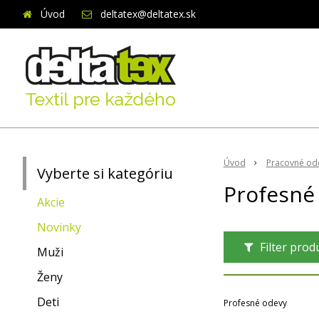
Úvod
deltatex@deltatex.sk
Úvod
Pracovné od
Vyberte si kategóriu
Profesné
Akcie
Novinky
Filter pro
Muži
Ženy
Deti
Profesné odevy