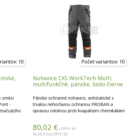
riantov: 10
Počet variantov: 10
ámské,
Nohavice CXS WorkTech-Multi,
multifunkčné, pánske, šedo-čierne
e směsi
Pánske ochranné nohavice, antistatické s
Pont -
trvalou nehorľavou ochranou PROBAN a
značujícího
úpravou odolnou proti kvapalným chemikáliám
ky tomuto
typu 6 a typu PB [6]. Vhodné tiež pre prácu pod
lze jej prát
napätím podľa normy EN 61482. Pás s gumou
80,02
€
s DPH / ks
opa
v bokoch a pútkami na opasok, predné a
65,06 €
bez DPH / ks