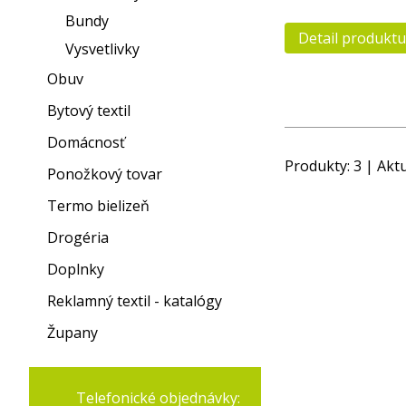
Bundy
Detail produktu
Vysvetlivky
Obuv
Bytový textil
Domácnosť
Produkty:
3
| Aktu
Ponožkový tovar
Termo bielizeň
Drogéria
Doplnky
Reklamný textil - katalógy
Župany
Telefonické objednávky: