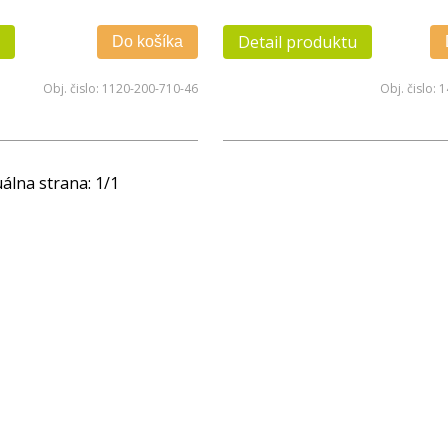
Detail produktu
Do košíka
Obj. čislo:
1120-200-710-46
Obj. čislo:
1
álna strana:
1
/
1