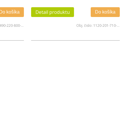
bočné
Detail produktu
Do košíka
Do košíka
490-220-800-36
Obj. čislo:
1120-201-710-46