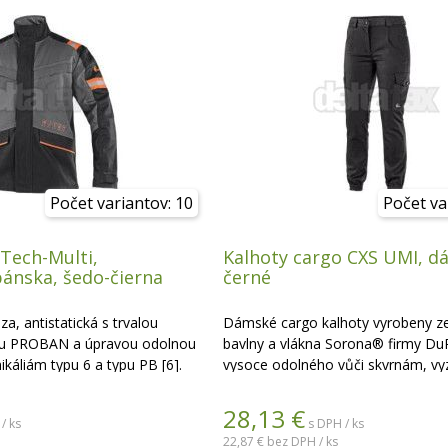
Počet variantov: 10
Počet va
Tech-Multi,
Kalhoty cargo CXS UMI, d
pánska, šedo-čierna
černé
a, antistatická s trvalou
Dámské cargo kalhoty vyrobeny z
ou PROBAN a úpravou odolnou
bavlny a vlákna Sorona® firmy Du
káliám typu 6 a typu PB [6].
vysoce odolného vůči skvrnám, vy
u pod napätím podľa normy EN
se vysokou pevností a tuhostí. Dí
e na zips a suchý zips, rukáv s
vláknu je materiál měkký, pružný a 
28,13
€
/ ks
s DPH / ks
na teplotu 60 °C. Pas s poutky na 
22,87 €
bez DPH / ks