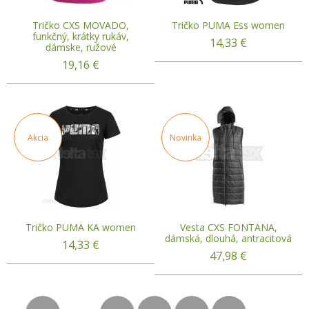
Tričko CXS MOVADO,
Tričko PUMA Ess women
funkčný, krátky rukáv,
14,33
€
dámske, ružové
19,16
€
Akcia
Novinka
Tričko PUMA KA women
Vesta CXS FONTANA,
dámská, dlouhá, antracitová
14,33
€
47,98
€