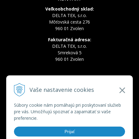
Veľkoobchodný sklad:
DELTA TEX, s.r.o.
Môťovská cesta 276
960 01 Zvolen
Fakturačná adresa:
DELTA TEX, s.r.o.
Smreková 5
960 01 Zvolen
INFOLINKA
Vaše nastavenie cookies
Tel.:
+421 910 228 822
Tel.:
+421 910 778 777
E-mail:
deltatex@deltatex.sk
Súbory cookie nám pomáhajú pri poskytovaní služieb
pre vás. Umožňujú spoznať a zapamätať si vaše
preferencie.
VŠETKO O NÁKUPE
Prijať
Obchodné podmienky