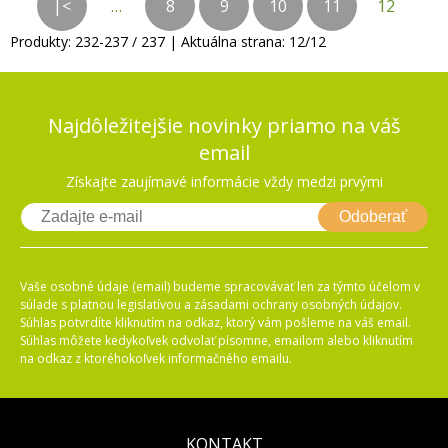
|<
…
8
9
10
11
12
Produkty:
232
-
237
/
237
| Aktuálna strana:
12
/
12
Najdôležitejšie novinky priamo na váš
email
Získajte zaujímavé informácie vždy medzi prvými
Odoberať
Vaše osobné údaje (email) budeme spracovávať len za týmto účelom v
súlade s platnou legislatívou a zásadami ochrany osobných údajov.
Súhlas potvrdíte kliknutím na odkaz, ktorý vám pošleme na váš email.
Súhlas môžete kedykoľvek odvolať písomne, emailom alebo kliknutím
na odkaz z ktoréhokoľvek informačného emailu.
KONTAKT