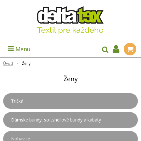
Menu
Úvod
Ženy
Ženy
Tričká
Dámske bundy, softshellové bundy a kabáty
Nohavice