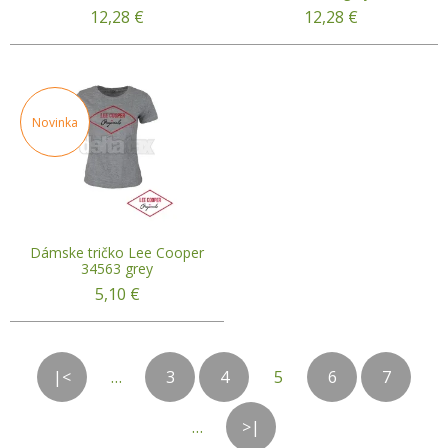
12,28
€
12,28
€
Novinka
Dámske tričko Lee Cooper
34563 grey
5,10
€
|<
…
3
4
5
6
7
…
>|