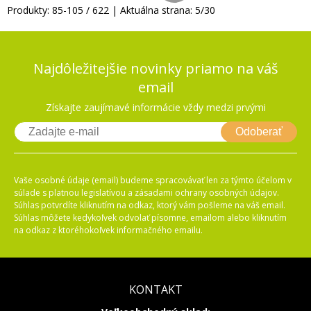
Produkty:
85
-
105
/
622
| Aktuálna strana:
5
/
30
Najdôležitejšie novinky priamo na váš
email
Získajte zaujímavé informácie vždy medzi prvými
Odoberať
Vaše osobné údaje (email) budeme spracovávať len za týmto účelom v
súlade s platnou legislatívou a zásadami ochrany osobných údajov.
Súhlas potvrdíte kliknutím na odkaz, ktorý vám pošleme na váš email.
Súhlas môžete kedykoľvek odvolať písomne, emailom alebo kliknutím
na odkaz z ktoréhokoľvek informačného emailu.
KONTAKT