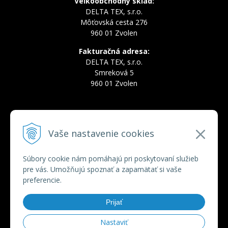
Veľkoobchodný sklad:
DELTA TEX, s.r.o.
Môťovská cesta 276
960 01 Zvolen
Fakturačná adresa:
DELTA TEX, s.r.o.
Smreková 5
960 01 Zvolen
INFOLINKA
Vaše nastavenie cookies
Tel.:
+421 910 228 822
Tel.:
+421 910 778 777
E-mail:
deltatex@deltatex.sk
Súbory cookie nám pomáhajú pri poskytovaní služieb
pre vás. Umožňujú spoznať a zapamätať si vaše
preferencie.
VŠETKO O NÁKUPE
Prijať
Obchodné podmienky
Ochrana osobných údajov
Nastaviť