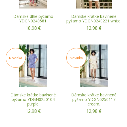
Dámske dlhé pyžamo
Dámske krátke bavlnené
YDGN0240581.
pyžamo YDGN0240221 white.
18,98
€
12,98
€
Novinka
Novinka
Dámske krátke bavlnené
Dámske krátke bavlnené
pyžamo YDGN0250104
pyžamo YDGN0250117
purple.
cream.
12,98
€
12,98
€