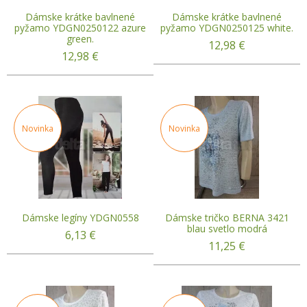
Dámske krátke bavlnené
Dámske krátke bavlnené
pyžamo YDGN0250122 azure
pyžamo YDGN0250125 white.
green.
12,98
€
12,98
€
Novinka
Novinka
Dámske legíny YDGN0558
Dámske tričko BERNA 3421
blau svetlo modrá
6,13
€
11,25
€