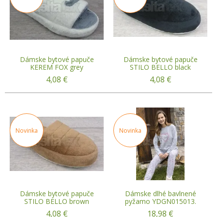
Dámske bytové papuče
Dámske bytové papuče
KEREM FOX grey
STILO BELLO black
4,08
€
4,08
€
Novinka
Novinka
Dámske bytové papuče
Dámske dlhé bavlnené
STILO BELLO brown
pyžamo YDGN015013.
4,08
€
18,98
€