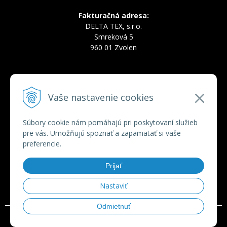
Fakturačná adresa:
DELTA TEX, s.r.o.
Smreková 5
960 01 Zvolen
INFOLINKA
Vaše nastavenie cookies
Tel.:
+421 910 228 822
Tel.:
+421 910 778 777
E-mail:
deltatex@deltatex.sk
Súbory cookie nám pomáhajú pri poskytovaní služieb
pre vás. Umožňujú spoznať a zapamätať si vaše
preferencie.
VŠETKO O NÁKUPE
Prijať
Obchodné podmienky
Ochrana osobných údajov
Nastaviť
Odmietnuť
© 2026 deltatex.sk •
tvorba eshopu cez UNIobchod
,
webhosting
spoločnosti
WEBYGROUP