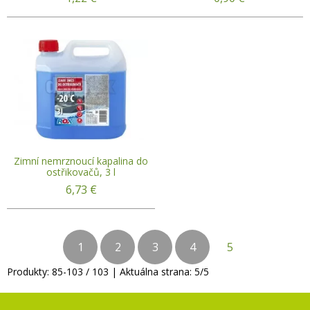
Zimní nemrznoucí kapalina do
ostřikovačů, 3 l
6,73
€
1
2
3
4
5
Produkty:
85
-
103
/
103
| Aktuálna strana:
5
/
5