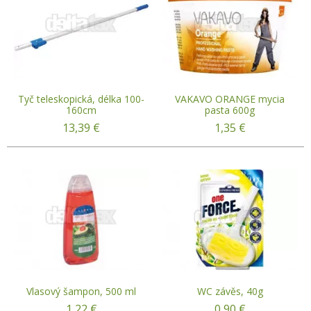
Tyč teleskopická, délka 100-
VAKAVO ORANGE mycia
160cm
pasta 600g
13,39
€
1,35
€
Vlasový šampon, 500 ml
WC závěs, 40g
1,22
€
0,90
€