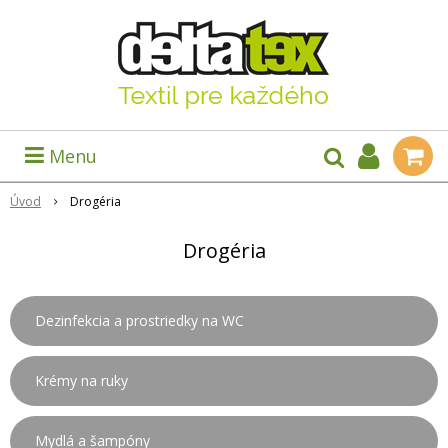
Menu
Úvod
Drogéria
Drogéria
Dezinfekcia a prostriedky na WC
Krémy na ruky
Mydlá a šampóny