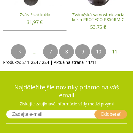
Zváračská kukla
Zváračská samostmievacia
kukla PROTECO P850RM-C
31,97
€
53,75
€
|<
…
7
8
9
10
11
Produkty:
211
-
224
/
224
| Aktuálna strana:
11
/
11
Najdôležitejšie novinky priamo na váš
email
Získajte zaujímavé informácie vždy medzi prvými
Odoberať