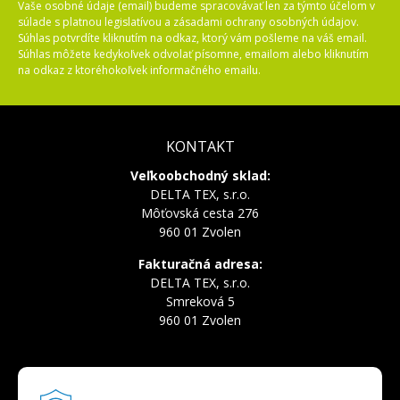
Vaše osobné údaje (email) budeme spracovávať len za týmto účelom v
súlade s platnou legislatívou a zásadami ochrany osobných údajov.
Súhlas potvrdíte kliknutím na odkaz, ktorý vám pošleme na váš email.
Súhlas môžete kedykoľvek odvolať písomne, emailom alebo kliknutím
na odkaz z ktoréhokoľvek informačného emailu.
KONTAKT
Veľkoobchodný sklad:
DELTA TEX, s.r.o.
Môťovská cesta 276
960 01 Zvolen
Fakturačná adresa:
DELTA TEX, s.r.o.
Smreková 5
960 01 Zvolen
INFOLINKA