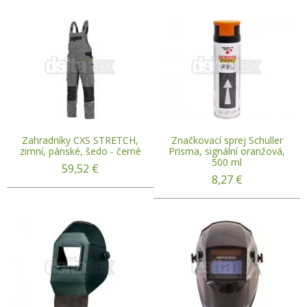
Zahradníky CXS STRETCH,
Značkovací sprej Schuller
zimní, pánské, šedo - černé
Prisma, signální oranžová,
500 ml
59,52
€
8,27
€