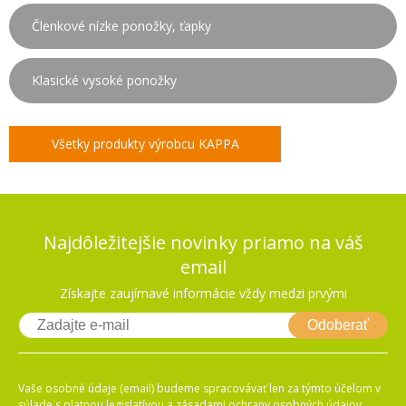
Členkové nízke ponožky, ťapky
Klasické vysoké ponožky
Všetky produkty výrobcu KAPPA
Najdôležitejšie novinky priamo na váš
email
Získajte zaujímavé informácie vždy medzi prvými
Odoberať
Vaše osobné údaje (email) budeme spracovávať len za týmto účelom v
súlade s platnou legislatívou a zásadami ochrany osobných údajov.