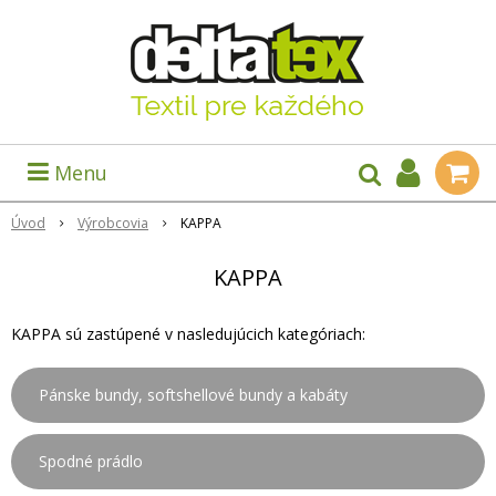
Menu
Úvod
Výrobcovia
KAPPA
KAPPA
KAPPA sú zastúpené v nasledujúcich kategóriach:
Pánske bundy, softshellové bundy a kabáty
Spodné prádlo