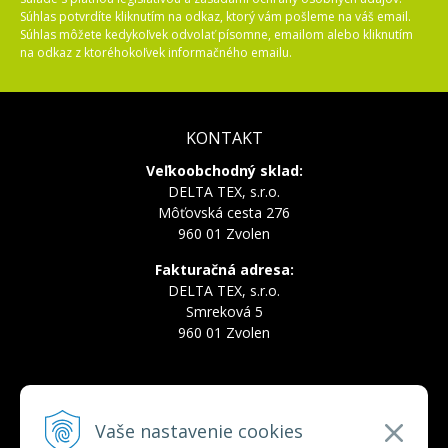
Súhlas potvrdíte kliknutím na odkaz, ktorý vám pošleme na váš email.
Súhlas môžete kedykoľvek odvolať písomne, emailom alebo kliknutím
na odkaz z ktoréhokoľvek informačného emailu.
KONTAKT
Veľkoobchodný sklad:
DELTA TEX, s.r.o.
Môťovská cesta 276
960 01 Zvolen
Fakturačná adresa:
DELTA TEX, s.r.o.
Smreková 5
960 01 Zvolen
INFOLINKA
Vaše nastavenie cookies
Tel.:
+421 910 228 822