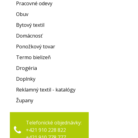
Pracovné odevy
Obuv
Bytový textil
Domácnosť
Ponožkový tovar
Termo bielizeň
Drogéria
Doplnky
Reklamný textil - katalógy
Župany
Telefonické objednávky:
+421 910 228 822
+421 910 778 777