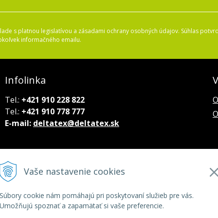
ade s platnou legislatívou a zásadami ochrany osobných údajov. Súhlas potvrd
okoľvek informačného emailu.
Infolinka
V
Tel.:
+421 910 228 822
O
Tel.:
+421 910 778 777
O
E-mail:
deltatex@deltatex.sk
Vaše nastavenie cookies
Súbory cookie nám pomáhajú pri poskytovaní služieb pre vás.
Umožňujú spoznať a zapamätať si vaše preferencie.