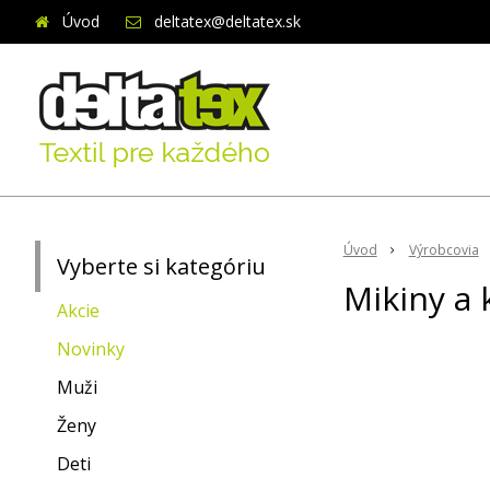
Úvod
deltatex@deltatex.sk
Úvod
Výrobcovia
Vyberte si kategóriu
Mikiny a 
Akcie
Novinky
Muži
Ženy
Deti