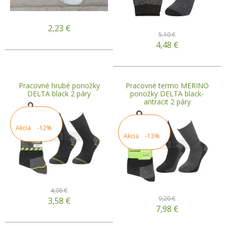
2,23
€
5,10 €
4,48
€
Pracovné hrubé ponožky
Pracovné termo MERINO
DELTA black 2 páry
ponožky DELTA black-
antracit 2 páry
Akcia
-12%
Akcia
-13%
4,08 €
9,20 €
3,58
€
7,98
€