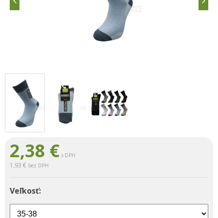
2,38
€
s DPH
1,93 €
bez DPH
Veľkosť: