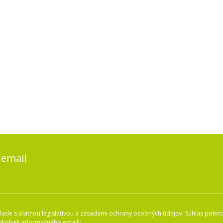
 email
ade s platnou legislatívou a zásadami ochrany osobných údajov. Súhlas potvrd
okoľvek informačného emailu.