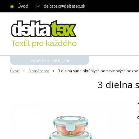
Úvod
deltatex@deltatex.sk
Vyberte si kategóriu
Úvod
Domácnosť
3 dielna sada okrúhlych potravinových boxov
3 dielna
O