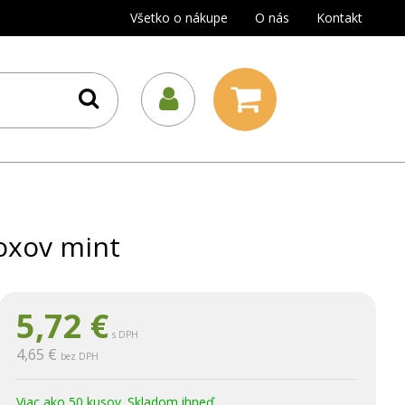
Všetko o nákupe
O nás
Kontakt
oxov mint
5,72
€
s DPH
4,65 €
bez DPH
Viac ako 50 kusov. Skladom ihneď.