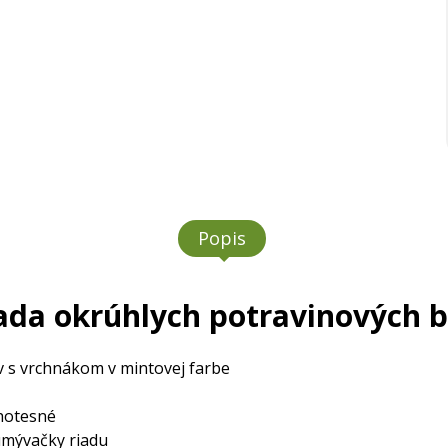
Popis
sada okrúhlych potravinových 
ov s vrchnákom v mintovej farbe
chotesné
umývačky riadu