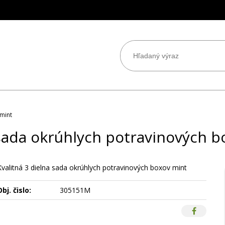
 mint
 sada okrúhlych potravinových b
Kvalitná 3 dielna sada okrúhlych potravinových boxov mint
bj. čislo:
305151M