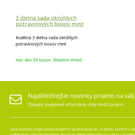
3 dielna sada okrúhlych
potravinových boxov mint
Kvalitná 3 dielna sada okrúhlych
potravinových boxov mint
Viac ako 50 kusov. Skladom ihneď.
Najdôležitejšie novinky priamo na váš
Získajte zaujímavé informácie vždy medzi prvými
Vaše osobné údaje (email) budeme spracovávať len za týmto účelom v súl
kedykoľvek odvolať písomne, emailom alebo kliknutím na odkaz z ktoréh