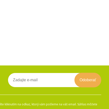
Odoberať
íte kliknutím na odkaz, ktorý vám pošleme na váš email. Súhlas môžete