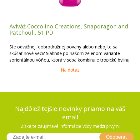
Aviváž Coccolino Creations, Snapdragon and
Patchouli, 51 PD
Ste odvážnej, dobrodružnej povahy alebo nebojíte sa
skúšať nové veci? Siahnite po našom zelenom variante
sorientálnou vôňou, ktorá v seba kombinuje tropickú bylinu
pačuli a hľadík. Nikdy už nepohľadíte späť. Coccolino
Na dotaz
Creations je kolekcia dlhotrvajúcich vôn
Najdôležitejšie novinky priamo na váš
email
Získajte zaujímavé informácie vždy medzi prvými
Odoberať