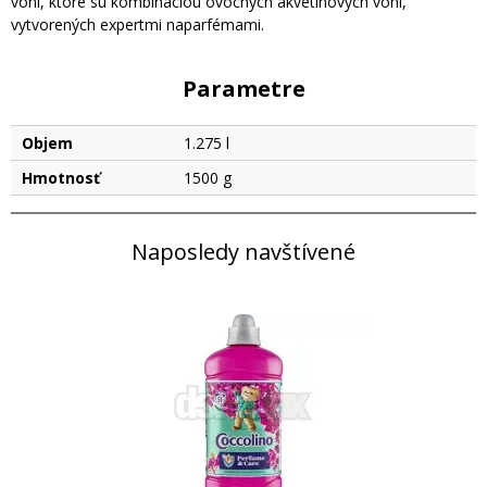
vôní, ktoré sú kombináciou ovocných akvetinových vôní,
vytvorených expertmi naparfémami.
Parametre
Objem
1.275 l
Hmotnosť
1500 g
Naposledy navštívené