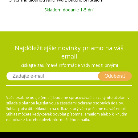
energetickém zatížení, 4 ks na blistru.
Skladom dodanie 1-5 dní
Najdôležitejšie novinky priamo na váš
email
Získajte zaujímavé informácie vždy medzi prvými
Odoberať
Vaše osobné údaje (email) budeme spracovávať len za týmto účelom v
súlade s platnou legislatívou a zásadami ochrany osobných údajov.
Súhlas potvrdíte kliknutím na odkaz, ktorý vám pošleme na váš email.
Súhlas môžete kedykoľvek odvolať písomne, emailom alebo kliknutím
na odkaz z ktoréhokoľvek informačného emailu.