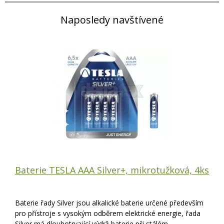
Naposledy navštívené
Baterie TESLA AAA Silver+, mikrotužková, 4ks
Baterie řady Silver jsou alkalické baterie určené především
pro přístroje s vysokým odběrem elektrické energie, řada
Silver má dlouhotrvající výdrž baterie při stálém