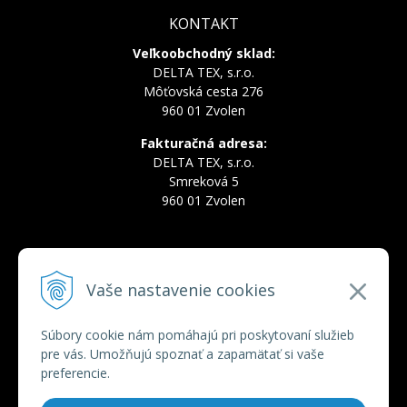
KONTAKT
Veľkoobchodný sklad:
DELTA TEX, s.r.o.
Môťovská cesta 276
960 01 Zvolen
Fakturačná adresa:
DELTA TEX, s.r.o.
Smreková 5
960 01 Zvolen
INFOLINKA
Vaše nastavenie cookies
Tel.:
+421 910 228 822
Tel.:
+421 910 778 777
E-mail:
deltatex@deltatex.sk
Súbory cookie nám pomáhajú pri poskytovaní služieb
pre vás. Umožňujú spoznať a zapamätať si vaše
preferencie.
VŠETKO O NÁKUPE