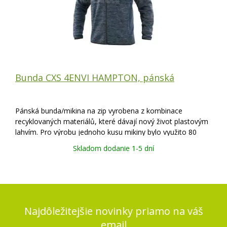
Bunda CXS 4ENVI HAMPTON, pánská
Pánská bunda/mikina na zip vyrobena z kombinace
recyklovaných materiálů, které dávají nový život plastovým
lahvím. Pro výrobu jednoho kusu mikiny bylo využito 80
kusů PET lahví. Je vhodná do práce i na volnočasové
Skladom dodanie 1-5 dní
aktivity. Mikina je vybavena náprsní
Najdôležitejšie novinky priamo na váš
email