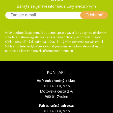
Získajte zaujímavé informácie vždy medzi prvými
Odoberať
Vaše osobné údaje (email) budeme spracovávať len za týmto účelom v
súlade s platnou legislatívou a zásadami ochrany osobných údajov.
Súhlas potvrdíte kliknutím na odkaz, ktorý vám pošleme na váš email.
Súhlas môžete kedykoľvek odvolať písomne, emailom alebo kliknutím
na odkaz z ktoréhokoľvek informačného emailu.
KONTAKT
Veľkoobchodný sklad:
DELTA TEX, s.r.o.
Môťovská cesta 276
960 01 Zvolen
Fakturačná adresa:
DELTA TEX, s.r.o.