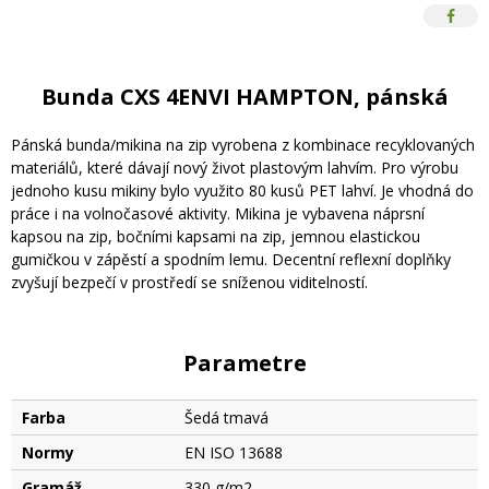
Bunda CXS 4ENVI HAMPTON, pánská
Pánská bunda/mikina na zip vyrobena z kombinace recyklovaných
materiálů, které dávají nový život plastovým lahvím. Pro výrobu
jednoho kusu mikiny bylo využito 80 kusů PET lahví. Je vhodná do
práce i na volnočasové aktivity. Mikina je vybavena náprsní
kapsou na zip, bočními kapsami na zip, jemnou elastickou
gumičkou v zápěstí a spodním lemu. Decentní reflexní doplňky
zvyšují bezpečí v prostředí se sníženou viditelností.
Parametre
Farba
Šedá tmavá
Normy
EN ISO 13688
Gramáž
330 g/m2