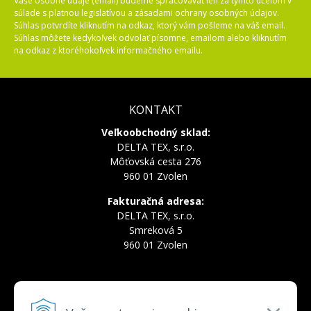
Vaše osobné údaje (email) budeme spracovávať len za týmto účelom v
súlade s platnou legislatívou a zásadami ochrany osobných údajov.
Súhlas potvrdíte kliknutím na odkaz, ktorý vám pošleme na váš email.
Súhlas môžete kedykoľvek odvolať písomne, emailom alebo kliknutím
na odkaz z ktoréhokoľvek informačného emailu.
KONTAKT
Veľkoobchodný sklad:
DELTA TEX, s.r.o.
Môťovská cesta 276
960 01 Zvolen
Fakturačná adresa:
DELTA TEX, s.r.o.
Smreková 5
960 01 Zvolen
INFOLINKA