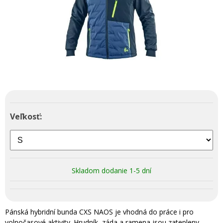
Veľkosť:
Skladom dodanie 1-5 dní
Pánská hybridní bunda CXS NAOS je vhodná do práce i pro
volnočasové aktivity. Hrudník, záda a ramena jsou zatepleny