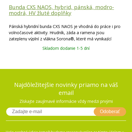
Bunda CXS NAOS, hybrid, pánská, modro-
modrá, HV žluté doplňky
Pánská hybridní bunda CXS NAOS je vhodná do práce i pro
volnočasové aktivity. Hrudník, záda a ramena jsou
zatepleny výplní z vlákna Sorona®, které má vynikající
termoizolační vlastnosti. Rukávy, boky a límec z prodyšného
Skladom dodanie 1-5 dní
úpletu neomezují v pohybu a z
Najdôležitejšie novinky priamo na váš
email
Získajte zaujímavé informácie vždy medzi prvými
Odoberať