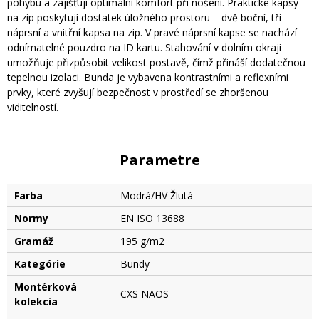
pohybu a zajišťují optimální komfort při nošení. Praktické kapsy
na zip poskytují dostatek úložného prostoru – dvě boční, tři
náprsní a vnitřní kapsa na zip. V pravé náprsní kapse se nachází
odnímatelné pouzdro na ID kartu. Stahování v dolním okraji
umožňuje přizpůsobit velikost postavě, čímž přináší dodatečnou
tepelnou izolaci. Bunda je vybavena kontrastními a reflexními
prvky, které zvyšují bezpečnost v prostředí se zhoršenou
viditelností.
Parametre
Farba
Modrá/HV Žlutá
Normy
EN ISO 13688
Gramáž
195 g/m2
Kategórie
Bundy
Montérková
CXS NAOS
kolekcia