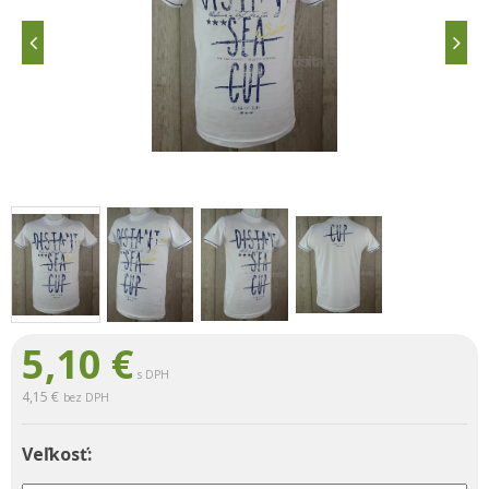
5,10
€
s DPH
4,15 €
bez DPH
Veľkosť: