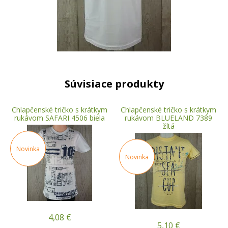
Súvisiace produkty
Chlapčenské tričko s krátkym
Chlapčenské tričko s krátkym
rukávom SAFARI 4506 biela
rukávom BLUELAND 7389
žltá
Novinka
Novinka
4,08
€
5,10
€