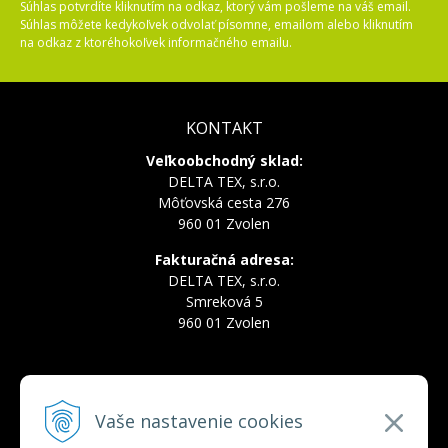
Súhlas potvrdíte kliknutím na odkaz, ktorý vám pošleme na váš email.
Súhlas môžete kedykoľvek odvolať písomne, emailom alebo kliknutím
na odkaz z ktoréhokoľvek informačného emailu.
KONTAKT
Veľkoobchodný sklad:
DELTA TEX, s.r.o.
Môťovská cesta 276
960 01 Zvolen
Fakturačná adresa:
DELTA TEX, s.r.o.
Smreková 5
960 01 Zvolen
INFOLINKA
Vaše nastavenie cookies
Tel.:
+421 910 228 822
Tel.:
+421 910 778 777