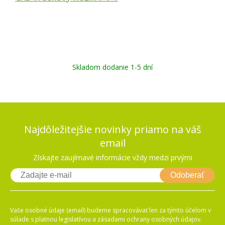
Skladom dodanie 1-5 dní
Najdôležitejšie novinky priamo na váš
email
Získajte zaujímavé informácie vždy medzi prvými
Odoberať
Vaše osobné údaje (email) budeme spracovávať len za týmto účelom v
súlade s platnou legislatívou a zásadami ochrany osobných údajov.