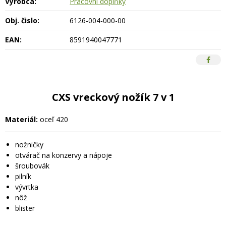
Výrobca:
Pracovní doplňky
Obj. čislo:
6126-004-000-00
EAN:
8591940047771
CXS vreckový nožík 7 v 1
Materiál:
oceľ 420
nožničky
otvárač na konzervy a nápoje
šroubovák
pilník
vývrtka
nôž
blister