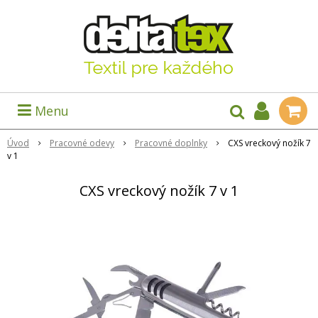
Menu
Úvod
Pracovné odevy
Pracovné doplnky
CXS vreckový nožík 7
v 1
CXS vreckový nožík 7 v 1