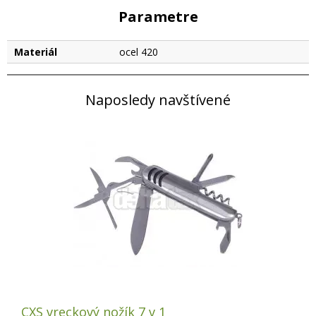
Parametre
Materiál
ocel 420
Naposledy navštívené
CXS vreckový nožík 7 v 1