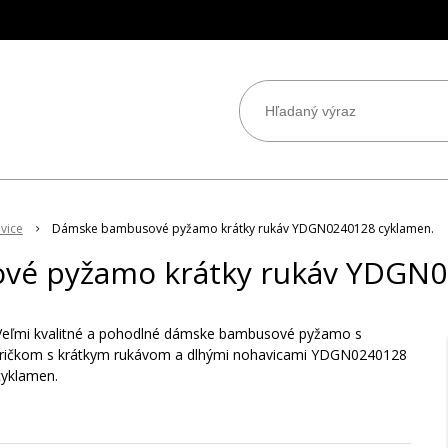
vice
Dámske bambusové pyžamo krátky rukáv YDGN0240128 cyklamen.
é pyžamo krátky rukáv YDGN0
Veľmi kvalitné a pohodlné dámske bambusové pyžamo s
tričkom s krátkym rukávom a dlhými nohavicami YDGN0240128
cyklamen.