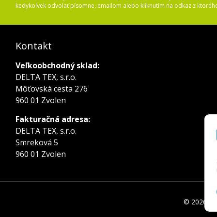
kedykoľvek odvolať písomne, emailom alebo kliknutím na odkaz z ktoréh
Kontakt
Veľkoobchodný sklad:
DELTA TEX, s.r.o.
Môťovská cesta 276
960 01 Zvolen
Fakturačná adresa:
DELTA TEX, s.r.o.
Smreková 5
960 01 Zvolen
© 2026 del