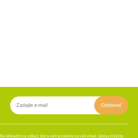
Odoberať
íte kliknutím na odkaz, ktorý vám pošleme na váš email. Súhlas môžete