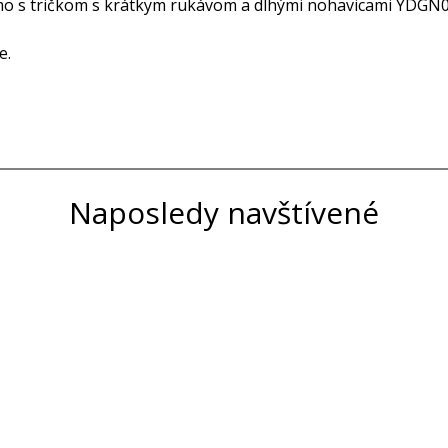
o s tričkom s krátkym rukávom a dlhými nohavicami YDGN
e.
Naposledy navštívené