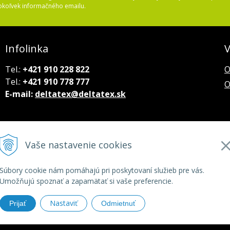
okoľvek informačného emailu.
Infolinka
V
Tel.:
+421 910 228 822
O
Tel.:
+421 910 778 777
O
E-mail:
deltatex@deltatex.sk
Vaše nastavenie cookies
Súbory cookie nám pomáhajú pri poskytovaní služieb pre vás.
Umožňujú spoznať a zapamätať si vaše preferencie.
Nastaviť
Prijať
Odmietnuť
tatex.sk •
tvorba eshopu cez UNIobchod
,
webhosting
spoločnosti
W