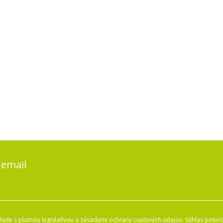
 email
ade s platnou legislatívou a zásadami ochrany osobných údajov. Súhlas potvrd