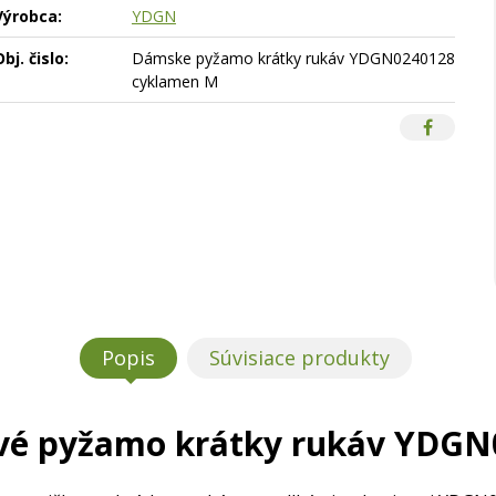
Výrobca:
YDGN
bj. čislo:
Dámske pyžamo krátky rukáv YDGN0240128
cyklamen M
Popis
Súvisiace produkty
é pyžamo krátky rukáv YDGN0