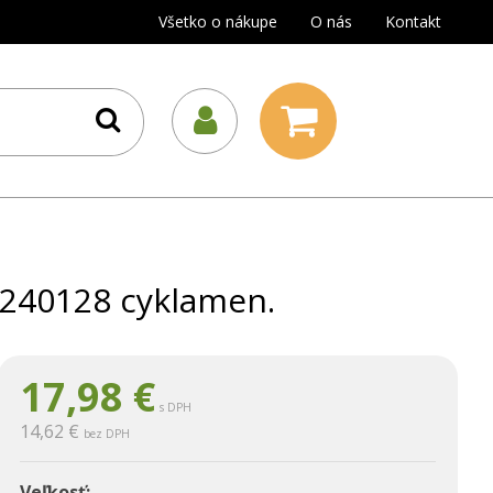
Všetko o nákupe
O nás
Kontakt
240128 cyklamen.
17,98
€
s DPH
14,62 €
bez DPH
Veľkosť: