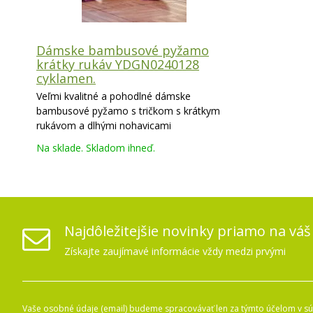
Dámske bambusové pyžamo
krátky rukáv YDGN0240128
cyklamen.
Veľmi kvalitné a pohodlné dámske
bambusové pyžamo s tričkom s krátkym
rukávom a dlhými nohavicami
YDGN0240128 cyklamen.
Na sklade. Skladom ihneď.
Najdôležitejšie novinky priamo na váš
Získajte zaujímavé informácie vždy medzi prvými
Vaše osobné údaje (email) budeme spracovávať len za týmto účelom v súl