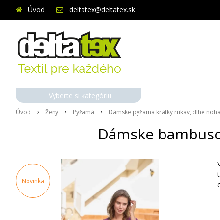
Úvod
deltatex@deltatex.sk
Vyberte si kategóriu
Úvod
Ženy
Pyžamá
Dámske pyžamá krátky rukáv, dlhé noha
Dámske bambusov
Novinka