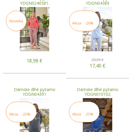
YDGN0240581.
YDGN04389
Novinka
Akcia
-26%
23,55 €
18,98
€
17,40
€
Dámske dlhé pyžamo
Dámske dlhé pyžamo
YDGN04391
YDGN010102
Akcia
-22%
Akcia
-25%