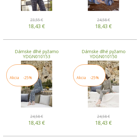
23,55 €
24,58 €
18,43
€
18,43
€
Dámske dlhé pyžamo
Dámske dlhé pyžamo
YDGN010153
YDGN010150
Akcia
-25%
Akcia
-25%
24,58 €
24,58 €
18,43
€
18,43
€