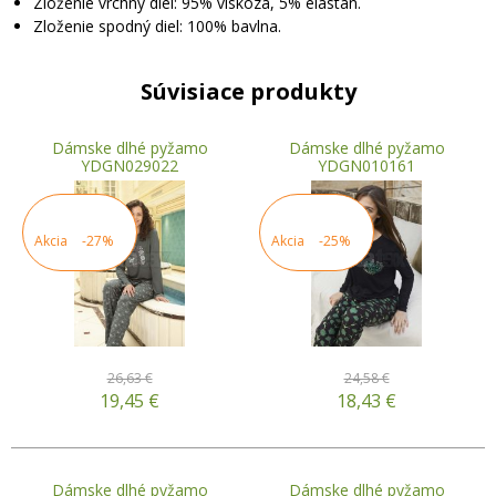
Zloženie vrchný diel: 95% viskóza, 5% elastan.
Zloženie spodný diel: 100% bavlna.
Súvisiace produkty
Dámske dlhé pyžamo
Dámske dlhé pyžamo
YDGN029022
YDGN010161
Akcia
-27%
Akcia
-25%
26,63 €
24,58 €
19,45
€
18,43
€
Dámske dlhé pyžamo
Dámske dlhé pyžamo