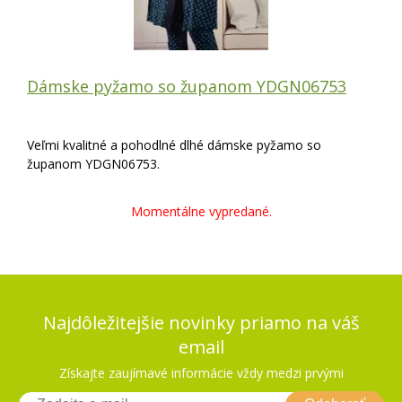
Dámske pyžamo so županom YDGN06753
Veľmi kvalitné a pohodlné dlhé dámske pyžamo so
županom YDGN06753.
Momentálne vypredané.
Najdôležitejšie novinky priamo na váš
email
Získajte zaujímavé informácie vždy medzi prvými