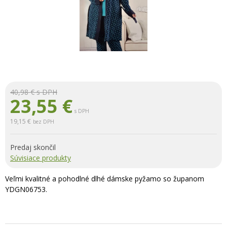
40,98 €
s DPH
23,55
€
s DPH
19,15 €
bez DPH
Predaj skončil
Súvisiace produkty
Veľmi kvalitné a pohodlné dlhé dámske pyžamo so županom
YDGN06753.