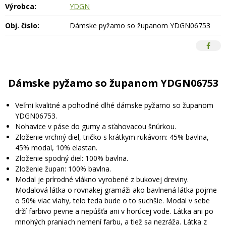
Výrobca:
YDGN
Obj. čislo:
Dámske pyžamo so županom YDGN06753
Dámske pyžamo so županom YDGN06753
Veľmi kvalitné a pohodlné dlhé dámske pyžamo so županom
YDGN06753.
Nohavice v páse do gumy a sťahovacou šnúrkou.
Zloženie vrchný diel, tričko s krátkym rukávom: 45% bavlna,
45% modal, 10% elastan.
Zloženie spodný diel: 100% bavlna.
Zloženie župan: 100% bavlna.
Modal je prírodné vlákno vyrobené z bukovej dreviny.
Modalová látka o rovnakej gramáži ako bavlnená látka pojme
o 50% viac vlahy, telo teda bude o to suchšie. Modal v sebe
drží farbivo pevne a nepúšťa ani v horúcej vode. Látka ani po
mnohých praniach nemení farbu, a tiež sa nezráža. Látka z