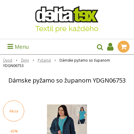
Menu
Úvod
Ženy
Pyžamá
Dámske pyžamo so županom
YDGN06753
Dámske pyžamo so županom YDGN06753
Akcia
-43%