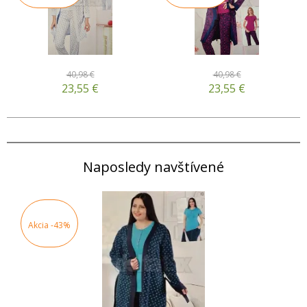
40,98 €
40,98 €
23,55
€
23,55
€
Naposledy navštívené
Akcia
-43%