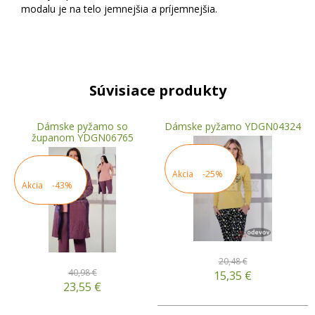
modalu je na telo jemnejšia a príjemnejšia.
Súvisiace produkty
Dámske pyžamo so
Dámske pyžamo YDGN04324
županom YDGN06765
Akcia
-25%
Akcia
-43%
20,48 €
40,98 €
15,35
€
23,55
€