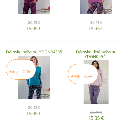
20,48 €
20,48 €
15,35
€
15,35
€
Dámske pyžamo YDGN04335
Dámske dlhé pyžamo
YDGN04944
Akcia
-25%
Akcia
-25%
20,48 €
20,48 €
15,35
€
15,35
€