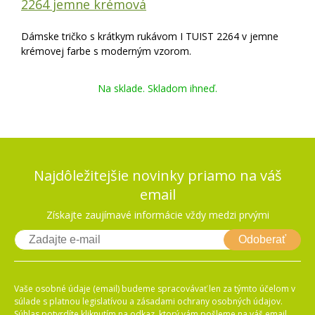
2264 jemne krémová
Dámske tričko s krátkym rukávom I TUIST 2264 v jemne
krémovej farbe s moderným vzorom.
Na sklade. Skladom ihneď.
Najdôležitejšie novinky priamo na váš
email
Získajte zaujímavé informácie vždy medzi prvými
Odoberať
Vaše osobné údaje (email) budeme spracovávať len za týmto účelom v
súlade s platnou legislatívou a zásadami ochrany osobných údajov.
Súhlas potvrdíte kliknutím na odkaz, ktorý vám pošleme na váš email.