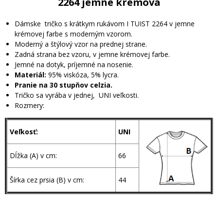
2264 jemne krémová
Dámske tričko s krátkym rukávom I TUIST 2264 v jemne
krémovej farbe s moderným vzorom.
Moderný a štýlový vzor na prednej strane.
Zadná strana bez vzoru, v jemne krémovej farbe.
Jemné na dotyk, príjemné na nosenie.
Materiál:
95% viskóza, 5% lycra.
Pranie na 30 stupňov celzia.
Tričko sa vyrába v jednej, UNI veľkosti.
Rozmery:
Veľkosť:
UNI
Dĺžka (A) v cm:
66
Šírka cez prsia (B) v cm:
44