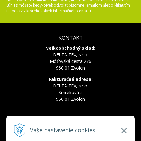
Súhlas môžete kedykoľvek odvolať písomne, emailom alebo kliknutím
na odkaz z ktoréhokoľvek informačného emailu.
KONTAKT
Veľkoobchodný sklad:
DELTA TEX, s.r.o.
Môťovská cesta 276
960 01 Zvolen
Fakturačná adresa:
DELTA TEX, s.r.o.
Smreková 5
960 01 Zvolen
INFOLINKA
Vaše nastavenie cookies
Tel.:
+421 910 228 822
Tel.:
+421 910 778 777