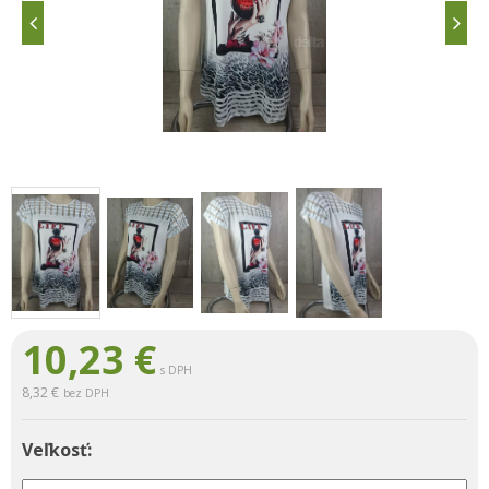
10,23
€
s DPH
8,32 €
bez DPH
Veľkosť: