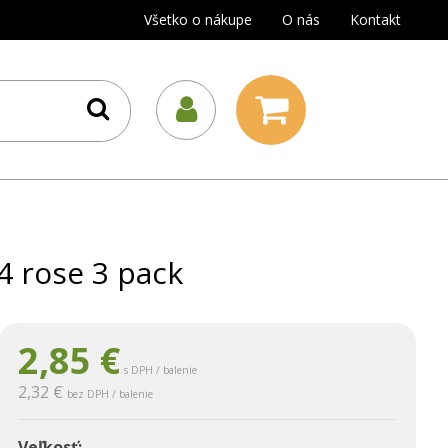
Všetko o nákupe
O nás
Kontakt
4 rose 3 pack
2,85
€
s DPH / balenie
2,32 €
bez DPH / balenie
Veľkosť: