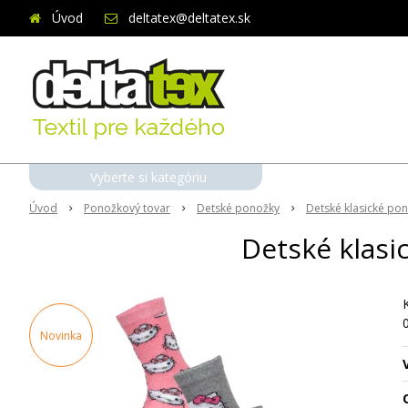
Úvod
deltatex@deltatex.sk
Vyberte si kategóriu
Úvod
Ponožkový tovar
Detské ponožky
Detské klasické po
Detské klasi
Novinka
O