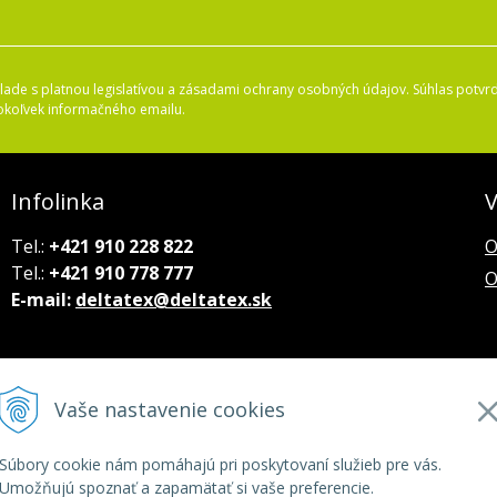
ade s platnou legislatívou a zásadami ochrany osobných údajov. Súhlas potvrd
okoľvek informačného emailu.
Infolinka
V
Tel.:
+421 910 228 822
O
Tel.:
+421 910 778 777
O
E-mail:
deltatex@deltatex.sk
Vaše nastavenie cookies
Súbory cookie nám pomáhajú pri poskytovaní služieb pre vás.
Umožňujú spoznať a zapamätať si vaše preferencie.