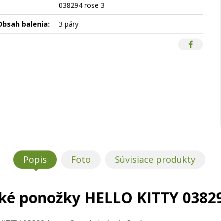
038294 rose 3
Obsah balenia:
3 páry
Popis
Foto
Súvisiace produkty
cké ponožky HELLO KITTY 03829