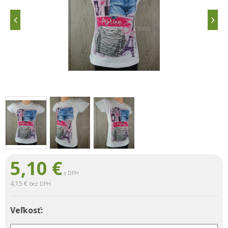
5,10
€
s DPH
4,15 €
bez DPH
Veľkosť: