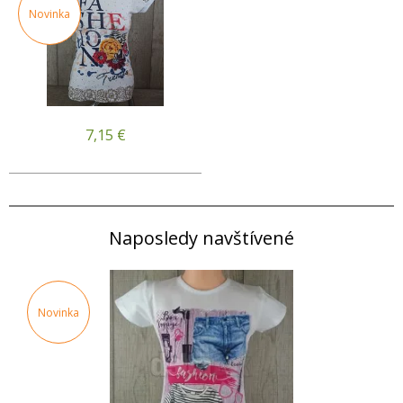
Novinka
7,15
€
Naposledy navštívené
Novinka