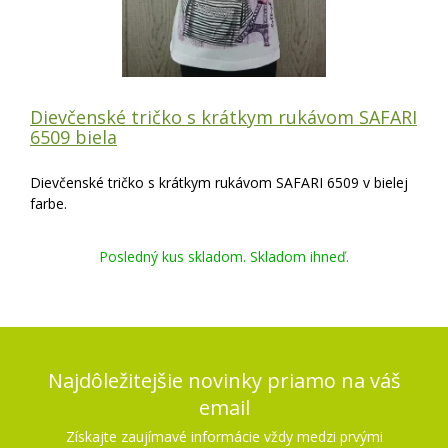
Dievčenské tričko s krátkym rukávom SAFARI
6509 biela
Dievčenské tričko s krátkym rukávom SAFARI 6509 v bielej
farbe.
Posledný kus skladom. Skladom ihneď.
Najdôležitejšie novinky priamo na váš
email
Získajte zaujímavé informácie vždy medzi prvými