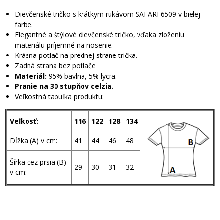
Dievčenské tričko s krátkym rukávom SAFARI 6509 v bielej
farbe.
Elegantné a štýlové dievčenské tričko, vďaka zloženiu
materiálu príjemné na nosenie.
Krásna potlač na prednej strane trička.
Zadná strana bez potlače
Materiál:
95% bavlna, 5% lycra.
Pranie na 30 stupňov celzia.
Veľkostná tabuľka produktu:
Veľkosť:
116
122
128
134
Dĺžka (A) v cm:
41
44
46
48
Šírka cez prsia (B)
29
30
31
32
v cm: