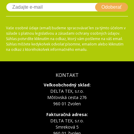
Odoberať
Vaše osobné údaje (email) budeme spracovávať len za týmto účelom v
súlade s platnou legislatívou a zásadami ochrany osobných údajov.
Súhlas potvrdíte kliknutím na odkaz, ktorý vám pošleme na váš email.
Súhlas môžete kedykoľvek odvolať písomne, emailom alebo kliknutím
na odkaz z ktoréhokoľvek informačného emailu.
KONTAKT
Veľkoobchodný sklad:
DELTA TEX, s.r.o.
Môťovská cesta 276
960 01 Zvolen
Fakturačná adresa:
DELTA TEX, s.r.o.
Smreková 5
960 01 Zvolen