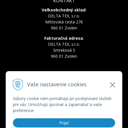
KONTAKT
Veľkoobchodný sklad:
DELTA TEX, s.r.o.
Môťovská cesta 276
960 01 Zvolen
Fakturačná adresa:
DELTA TEX, s.r.o.
Smreková 5
960 01 Zvolen
INFOLINKA
Vaše nastavenie cookies
Tel.:
+421 910 228 822
Tel.:
+421 910 778 777
E-mail:
deltatex@deltatex.sk
Súbory cookie nám pomáhajú pri poskytovaní služieb
pre vás. Umožňujú spoznať a zapamätať si vaše
preferencie.
VŠETKO O NÁKUPE
Prijať
Obchodné podmienky