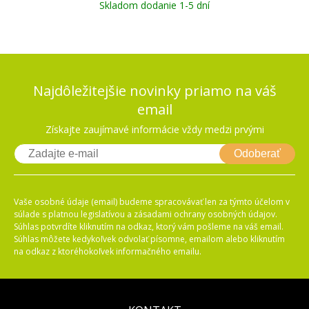
Skladom dodanie 1-5 dní
Najdôležitejšie novinky priamo na váš
email
Získajte zaujímavé informácie vždy medzi prvými
Odoberať
Vaše osobné údaje (email) budeme spracovávať len za týmto účelom v
súlade s platnou legislatívou a zásadami ochrany osobných údajov.
Súhlas potvrdíte kliknutím na odkaz, ktorý vám pošleme na váš email.
Súhlas môžete kedykoľvek odvolať písomne, emailom alebo kliknutím
na odkaz z ktoréhokoľvek informačného emailu.