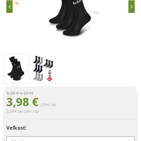
-57%
9,20 €
s DPH
3,98
€
s DPH / bal
3,24 €
bez DPH / bal
Veľkosť: