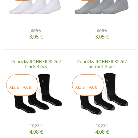
8,18 €
8,18 €
3,05
€
3,05
€
Ponožky ROHNER 35767
Ponožky ROHNER 35767
black 3 pcs
antracit 3 pcs
Akcia
-60%
Akcia
-60%
10,23 €
10,23 €
4,08
€
4,08
€