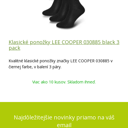
Klasické ponožky LEE COOPER 030885 black 3
pack
Kvalitné klasické ponožky značky LEE COOPER 030885 v
čiernej farbe, v balení 3 páry.
Viac ako 10 kusov. Skladom ihneď.
Najdôležitejšie novinky priamo na váš
email