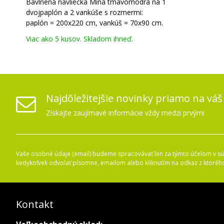
Bavlnená návliečka Mina tmavomodrá na 1
dvojpaplón a 2 vankúše s rozmermi:
paplón = 200x220 cm, vankúš = 70x90 cm.
Viac ako 5 kusov. Skladom ihneď.
Najdôležitejšie novinky priamo na váš
Získajte zaujímavé informácie vždy medzi prvými
Vaše osobné údaje (email) budeme spracovávať len za týmto účelom v súl
kedykoľvek odvolať písomne, emailom alebo kliknutím na odkaz z ktoréh
Kontakt