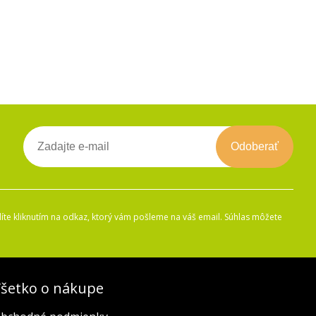
Odoberať
íte kliknutím na odkaz, ktorý vám pošleme na váš email. Súhlas môžete
šetko o nákupe