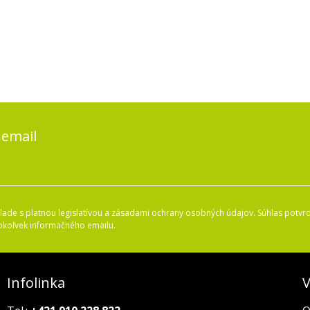
 email
ade s platnou legislatívou a zásadami ochrany osobných údajov. Súhlas potvrd
okoľvek informačného emailu.
Infolinka
V