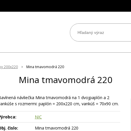
čky 200x220
Mina tmavomodrá 220
Mina tmavomodrá 220
Bavlnená návliečka Mina tmavomodrá na 1 dvojpaplón a 2
vankúše s rozmermi: paplón = 200x220 cm, vankúš = 70x90 cm.
Výrobca:
NIC
bj. čislo:
Mina tmavomodrá 220