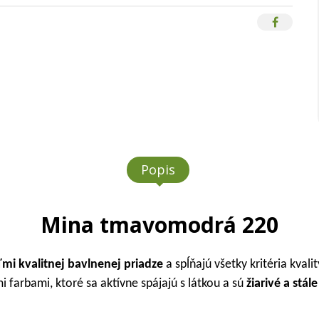
Popis
Mina tmavomodrá 220
ľmi
kvalitnej bavlnenej priadze
a spĺňajú všetky kritéria kvalit
farbami, ktoré sa aktívne spájajú s látkou a sú
žiarivé a stále