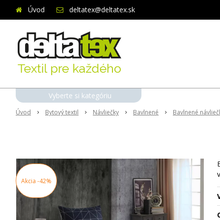
Úvod
deltatex@deltatex.sk
Vyberte si kategóriu
Úvod
Bytový textil
Návliečky
Bavlnené
Bavlnené návlie
Akcia
-42%
O