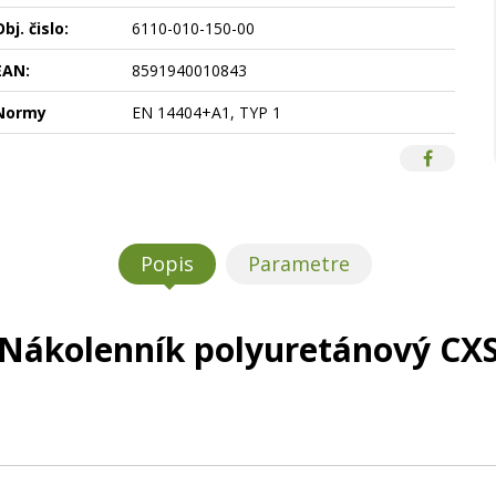
bj. čislo:
6110-010-150-00
EAN:
8591940010843
Normy
EN 14404+A1, TYP 1
Popis
Parametre
Nákolenník polyuretánový CX