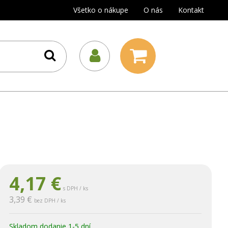
Všetko o nákupe
O nás
Kontakt
4,17
€
s DPH / ks
3,39 €
bez DPH / ks
Skladom dodanie 1-5 dní