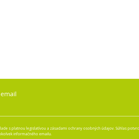
 email
ade s platnou legislatívou a zásadami ochrany osobných údajov. Súhlas potvrd
okoľvek informačného emailu.