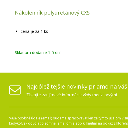
Nákolenník polyuretánový CXS
cena je za 1 ks
Skladom dodanie 1-5 dní
Najdôležitejšie novinky priamo na váš
Získajte zaujímavé informácie vždy medzi prvými
Vaše osobné údaje (email) budeme spracovávať len za týmto účelom v súl
kedykoľvek odvolať písomne, emailom alebo kliknutím na odkaz z ktoréh