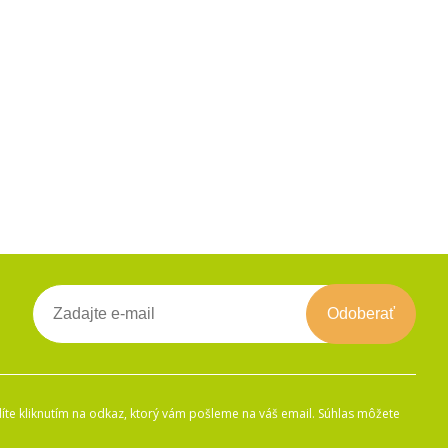
Odoberať
íte kliknutím na odkaz, ktorý vám pošleme na váš email. Súhlas môžete