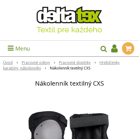
Menu
Úvod
Pracovné odevy
Pracovné doplnky
Hrebíčenky,
karabíny, nákolenníky
Nákolenník textilný CXS
Nákolenník textilný CXS