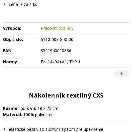
cena je za 1 ks
Výrobca:
Pracovní doplňky
Obj. čislo:
6110-009-800-00
EAN:
8591940010836
Normy
EN 14404+A1, TYP 1
Nákolenník textilný CXS
Rozmer (š. x v.):
18 x 25 cm
Materiál:
100% polyester
elastické pásiky so suchým zipsom pre upevnenie