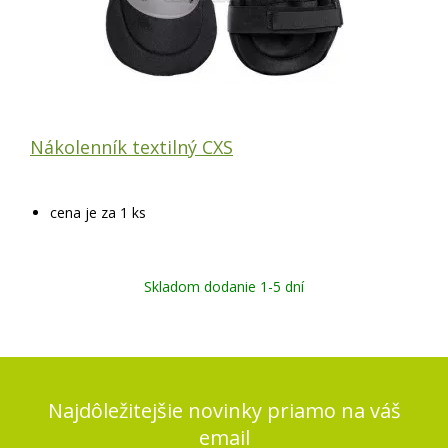
Nákolenník textilný CXS
cena je za 1 ks
Skladom dodanie 1-5 dní
Najdôležitejšie novinky priamo na váš
email