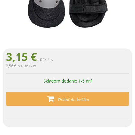
3,15
€
s DPH / ks
2,56 €
bez DPH / ks
Skladom dodanie 1-5 dní
Pridať do košíka