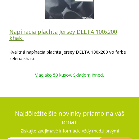
Napínacia plachta Jersey DELTA 100x200
khaki
Kvalitná napínacia plachta Jersey DELTA 100x200 vo farbe
zelená khaki.
Viac ako 50 kusov. Skladom ihneď.
Najdôležitejšie novinky priamo na váš
email
Získajte zaujímavé informácie vždy medzi prvými