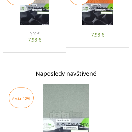
9,02 €
7,98
€
7,98
€
Naposledy navštívené
Akcia
-12%