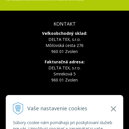
KONTAKT
Veľkoobchodný sklad:
DELTA TEX, s.r.o.
Môťovská cesta 276
960 01 Zvolen
Fakturačná adresa:
DELTA TEX, s.r.o.
Smreková 5
960 01 Zvolen
INFOLINKA
Vaše nastavenie cookies
Tel.:
+421 910 228 822
Tel.:
+421 910 778 777
E-mail:
deltatex@deltatex.sk
Súbory cookie nám pomáhajú pri poskytovaní služieb
pre vás. Umožňujú spoznať a zapamätať si vaše