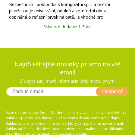
Bezpečnostní polobotka s kompozitní špicí a textilní
planžetou je univerzální, odolná a komfortní obuv,
doplněná o reflexní prvek na patě. Je vhodná pro
každodenní používání v široké škále pracovních prostředí.
Skladom dodanie 1-5 dní
Svršek z odolného hladkého mikrovlákna
Najdôležitejšie novinky priamo na váš
email
Získajte zaujímavé informácie vždy medzi prvými
Odoberať
Vaše osobné údaje (email) budeme spracovávať len za týmto účelom v
súlade s platnou legislatívou a zásadami ochrany osobných údajov.
Súhlas potvrdíte kliknutím na odkaz, ktorý vám pošleme na váš email.
Súhlas môžete kedykoľvek odvolať písomne, emailom alebo kliknutím
na odkaz z ktoréhokoľvek informačného emailu.