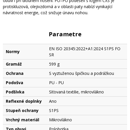
obuvi i při dlouhém nošení. PU–PU podešev s logem CXS je
protiskluzová, olejivzdorná a v oblasti paty nabízí vynikající
návratnost energie, což snižuje únavu nohou.
Parametre
EN ISO 20345:2022+A1:2024 S1PS FO
Normy
SR
Gramáž
599 g
Ochrana
S vyztuženou špičkou a podrážkou
Podošva
PU - PU
Podšívka
Síťovaná textilie, mikrovlákno
Reflexné doplnky
Ano
Stupeň ochrany
S1PS
Vrchný materiál
Mikrovlákno
Typ obuvi
Polobotka