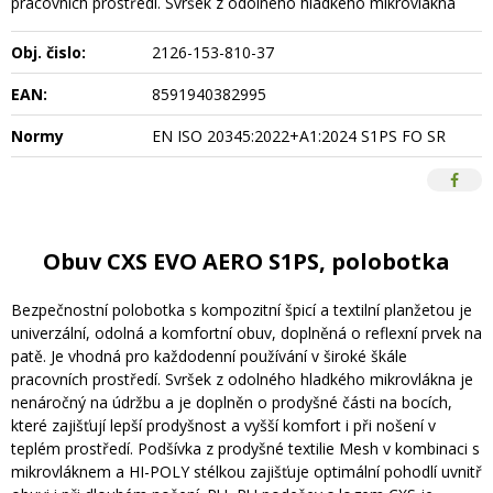
pracovních prostředí. Svršek z odolného hladkého mikrovlákna
Obj. čislo:
2126-153-810-37
EAN:
8591940382995
Normy
EN ISO 20345:2022+A1:2024 S1PS FO SR
Obuv CXS EVO AERO S1PS, polobotka
Bezpečnostní polobotka s kompozitní špicí a textilní planžetou je
univerzální, odolná a komfortní obuv, doplněná o reflexní prvek na
patě. Je vhodná pro každodenní používání v široké škále
pracovních prostředí. Svršek z odolného hladkého mikrovlákna je
nenáročný na údržbu a je doplněn o prodyšné části na bocích,
které zajišťují lepší prodyšnost a vyšší komfort i při nošení v
teplém prostředí. Podšívka z prodyšné textilie Mesh v kombinaci s
mikrovláknem a HI-POLY stélkou zajišťuje optimální pohodlí uvnitř