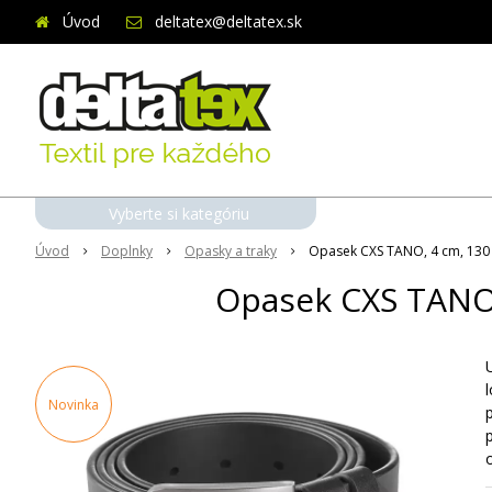
Úvod
deltatex@deltatex.sk
Vyberte si kategóriu
Úvod
Doplnky
Opasky a traky
Opasek CXS TANO, 4 cm, 130 c
Opasek CXS TANO,
Novinka