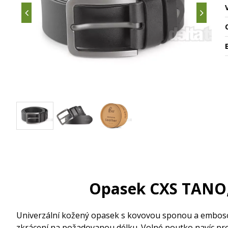
O
Opasek CXS TANO, 
Univerzální kožený opasek s kovovou sponou a embos
zkrácení na požadovanou délku. Volné poutko navíc pro