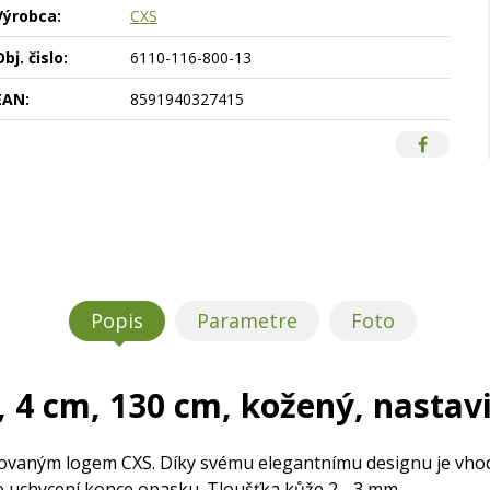
Výrobca:
CXS
bj. čislo:
6110-116-800-13
EAN:
8591940327415
Popis
Parametre
Foto
4 cm, 130 cm, kožený, nastavi
ovaným logem CXS. Díky svému elegantnímu designu je vho
 uchycení konce opasku. Tloušťka kůže 2 - 3 mm.