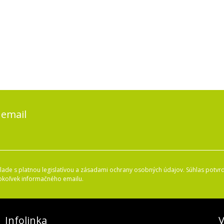
 email
ade s platnou legislatívou a zásadami ochrany osobných údajov. Súhlas potvrd
okoľvek informačného emailu.
Infolinka
V