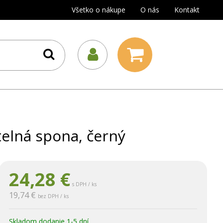
Všetko o nákupe
O nás
Kontakt
elná spona, černý
24,28
€
s DPH / ks
19,74 €
bez DPH / ks
Skladom dodanie 1-5 dní