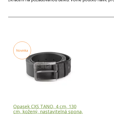
Novinka
Opasek CXS TANO, 4 cm, 130
cm, kožený, nastavitelná spona,