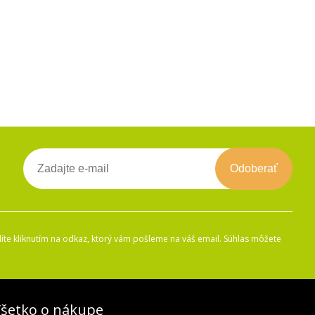
Odoberať
íte kliknutím na odkaz, ktorý vám pošleme na váš email. Súhlas môžete
šetko o nákupe