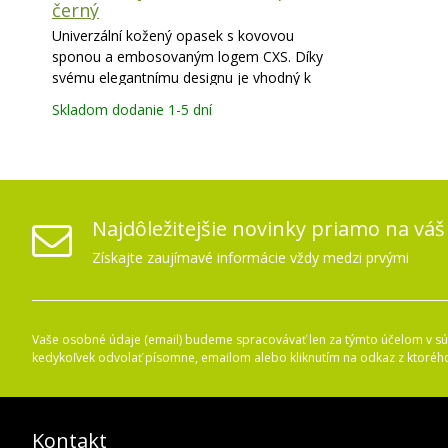
černý
Univerzální kožený opasek s kovovou
sponou a embosovaným logem CXS. Díky
svému elegantnímu designu je vhodný k
pracovnímu i společenskému oděvu.
Skladom dodanie 1-5 dní
Umožňuje zkrácení na požadovanou délku.
Volné poutko navíc pro uchycení konce
opasku. Tloušťka kůže 2 - 3
Najdôležitejšie novinky priamo na váš
Získajte zaujímavé informácie vždy medzi prvými
Vaše osobné údaje (email) budeme spracovávať len za týmto účelom v súl
kedykoľvek odvolať písomne, emailom alebo kliknutím na odkaz z ktoréh
Kontakt