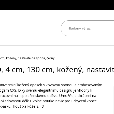
m, kožený, nastavitelná spona, černý
 4 cm, 130 cm, kožený, nastavit
Univerzální kožený opasek s kovovou sponou a embosovaným
logem CXS. Díky svému elegantnímu designu je vhodný k
pracovnímu i společenskému oděvu. Umožňuje zkrácení na
požadovanou délku. Volné poutko navíc pro uchycení konce
opasku. Tloušťka kůže 2 - 3