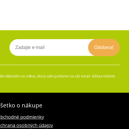
Odoberať
íte kliknutím na odkaz, ktorý vám pošleme na váš email. Súhlas môžete
šetko o nákupe
bchodné podmienky
chrana osobných údajov