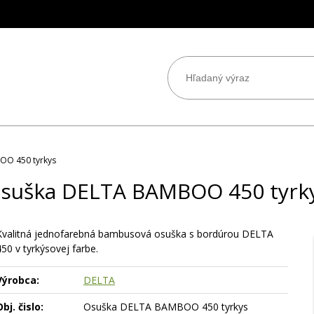
OO 450 tyrkys
suška DELTA BAMBOO 450 tyrk
Kvalitná jednofarebná bambusová osuška s bordúrou DELTA
50 v tyrkýsovej farbe.
Výrobca:
DELTA
bj. čislo:
Osuška DELTA BAMBOO 450 tyrkys