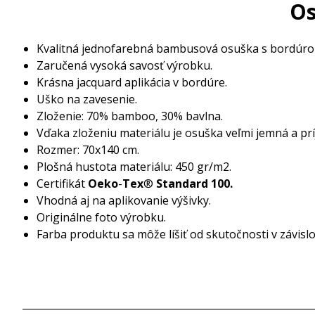
Os
Kvalitná jednofarebná bambusová osuška s bordúrou
Zaručená vysoká savosť výrobku.
Krásna jacquard aplikácia v bordúre.
Uško na zavesenie.
Zloženie: 70% bamboo, 30% bavlna.
Vďaka zloženiu materiálu je osuška veľmi jemná a pr
Rozmer: 70x140 cm.
Plošná hustota materiálu: 450 gr/m2.
Certifikát
Oeko
-
Tex
®
Standard 100.
Vhodná aj na aplikovanie výšivky.
Originálne foto výrobku.
Farba produktu sa môže líšiť od skutočnosti v závislos