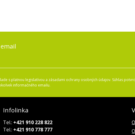
 email
ade s platnou legislatívou a zásadami ochrany osobných údajov. Súhlas potvrd
okoľvek informačného emailu.
Infolinka
V
Tel.:
+421 910 228 822
O
Tel.:
+421 910 778 777
O