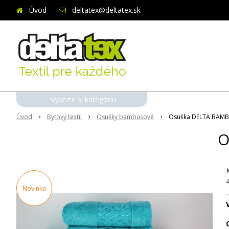
Úvod
deltatex@deltatex.sk
Vyberte si kategóriu
Úvod
Bytový textil
Osušky bambusové
Osuška DELTA BAMB
O
4
Novinka
O