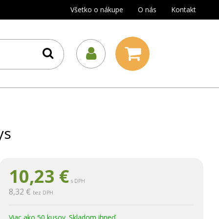
Všetko o nákupe
O nás
Kontakt
ys
10,23
€
s DPH
8,32 €
bez DPH
Viac ako 50 kusov. Skladom ihneď.