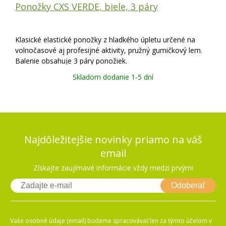
Ponožky CXS VERDE, biele, 3 páry
Klasické elastické ponožky z hladkého úpletu určené na
volnočasové aj profesijné aktivity, pružný gumičkový lem.
Balenie obsahuje 3 páry ponožiek.
Skladom dodanie 1-5 dní
Najdôležitejšie novinky priamo na váš
email
Získajte zaujímavé informácie vždy medzi prvými
Odoberať
Vaše osobné údaje (email) budeme spracovávať len za týmto účelom v