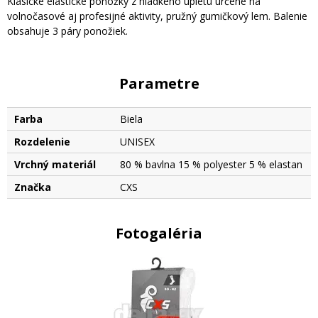
Klasické elastické ponožky z hladkého úpletu určené na
volnočasové aj profesijné aktivity, pružný gumičkový lem. Balenie
obsahuje 3 páry ponožiek.
Parametre
Farba
Biela
Rozdelenie
UNISEX
Vrchný materiál
80 % bavlna 15 % polyester 5 % elastan
Značka
CXS
Fotogaléria