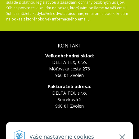
súlade s platnou legislatívou a zásadami ochrany osobných údajov.
Súhlas potvrdíte kliknutím na odkaz, ktorý vám pošleme na váš email.
Súhlas môžete kedykoľvek odvolať písomne, emailom alebo kliknutím
na odkaz z ktoréhokoľvek informačného emailu.
KONTAKT
Veľkoobchodný sklad:
DELTA TEX, s.r.o.
Môťovská cesta 276
960 01 Zvolen
Fakturačná adresa:
DELTA TEX, s.r.o.
Smreková 5
960 01 Zvolen
INFOLINKA
Vaše nastavenie cookies
Tel.:
+421 910 228 822