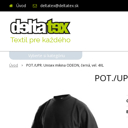
Úvod
deltatex@deltatex.sk
Vyberte si kategóriu
Úvod
POT./UPR. Unisex mikina ODEON, černá, vel. 4XL
POT./UP
O