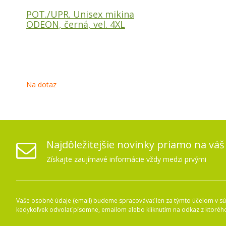
POT./UPR. Unisex mikina
ODEON, černá, vel. 4XL
Na dotaz
Najdôležitejšie novinky priamo na váš
Získajte zaujímavé informácie vždy medzi prvými
Vaše osobné údaje (email) budeme spracovávať len za týmto účelom v súl
kedykoľvek odvolať písomne, emailom alebo kliknutím na odkaz z ktoréh