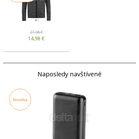
27,98 €
14,98
€
Naposledy navštívené
Novinka