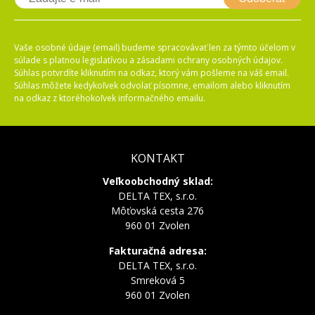
Vaše osobné údaje (email) budeme spracovávať len za týmto účelom v
súlade s platnou legislatívou a zásadami ochrany osobných údajov.
Súhlas potvrdíte kliknutím na odkaz, ktorý vám pošleme na váš email.
Súhlas môžete kedykoľvek odvolať písomne, emailom alebo kliknutím
na odkaz z ktoréhokoľvek informačného emailu.
KONTAKT
Veľkoobchodný sklad:
DELTA TEX, s.r.o.
Môťovská cesta 276
960 01 Zvolen
Fakturačná adresa:
DELTA TEX, s.r.o.
Smreková 5
960 01 Zvolen