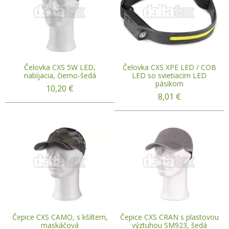
Čelovka CXS 5W LED,
Čelovka CXS XPE LED / COB
nabíjacia, čierno-šedá
LED so svietiacim LED
pásikom
10,20
€
8,01
€
Čepice CXS CAMO, s kšiltem,
Čepice CXS CRAN s plastovou
maskáčová
výztuhou SM923, šedá