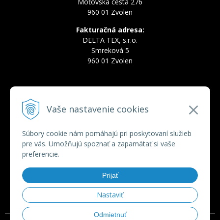
Môťovská cesta 276
960 01 Zvolen
Fakturačná adresa:
DELTA TEX, s.r.o.
Smreková 5
960 01 Zvolen
INFOLINKA
Vaše nastavenie cookies
Tel.:
+421 910 228 822
Tel.:
+421 910 778 777
E-mail:
deltatex@deltatex.sk
Súbory cookie nám pomáhajú pri poskytovaní služieb
pre vás. Umožňujú spoznať a zapamätať si vaše
preferencie.
VŠETKO O NÁKUPE
Prijať
Obchodné podmienky
Ochrana osobných údajov
Nastaviť
Odmietnuť