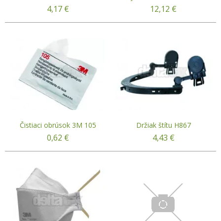
4,17
€
12,12
€
Čistiaci obrúsok 3M 105
Držiak štítu H867
0,62
€
4,43
€