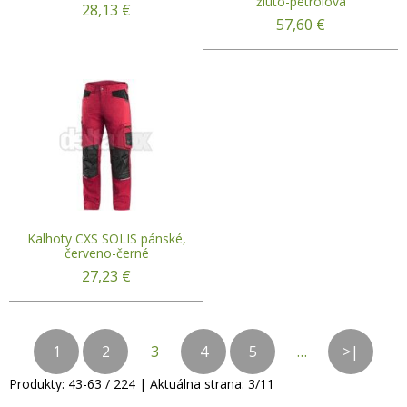
žluto-petrolová
28,13
€
57,60
€
Kalhoty CXS SOLIS pánské,
červeno-černé
27,23
€
1
2
3
4
5
…
>|
Produkty:
43
-
63
/
224
| Aktuálna strana:
3
/
11