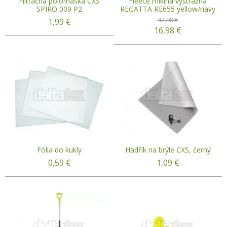
Filtračná polomaska CXS
Fleece mikina výstražná
SPIRO 009 P2
REGATTA RE655 yellow/navy
42,98 €
1,99
€
16,98
€
Fólia do kukly
Hadřík na brýle CXS, černý
0,59
€
1,09
€