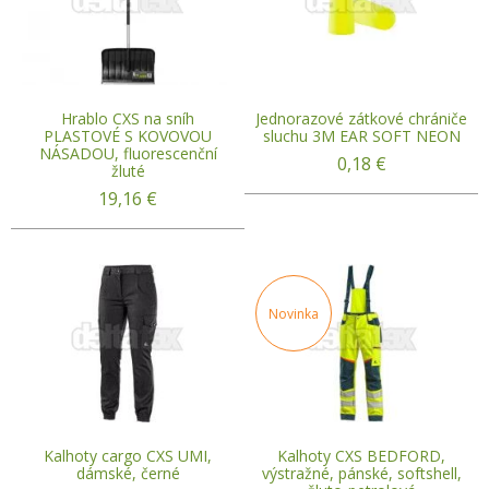
Hrablo CXS na sníh
Jednorazové zátkové chrániče
PLASTOVÉ S KOVOVOU
sluchu 3M EAR SOFT NEON
NÁSADOU, fluorescenční
0,18
€
žluté
19,16
€
Novinka
Kalhoty cargo CXS UMI,
Kalhoty CXS BEDFORD,
dámské, černé
výstražné, pánské, softshell,