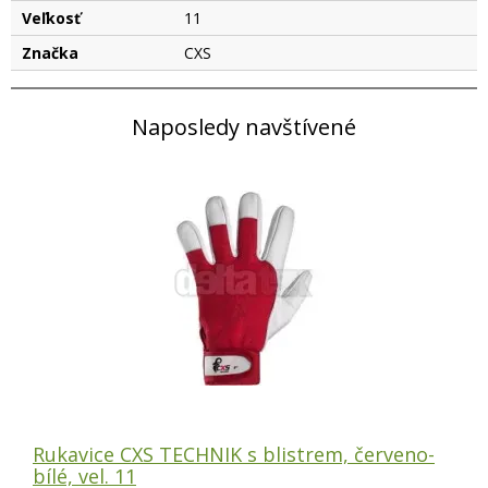
Veľkosť
11
Značka
CXS
Naposledy navštívené
Rukavice CXS TECHNIK s blistrem, červeno-
bílé, vel. 11