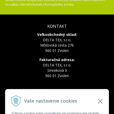
na odkaz z ktoréhokoľvek informačného emailu.
KONTAKT
Veľkoobchodný sklad:
DELTA TEX, s.r.o.
Môťovská cesta 276
960 01 Zvolen
Fakturačná adresa:
DELTA TEX, s.r.o.
Smreková 5
960 01 Zvolen
INFOLINKA
Vaše nastavenie cookies
Tel.:
+421 910 228 822
Tel.:
+421 910 778 777
E-mail:
deltatex@deltatex.sk
Súbory cookie nám pomáhajú pri poskytovaní služieb