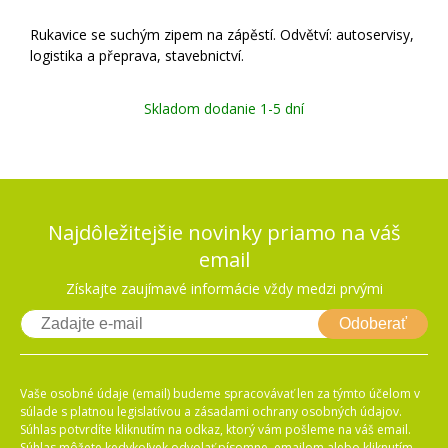
Rukavice se suchým zipem na zápěstí. Odvětví: autoservisy,
logistika a přeprava, stavebnictví.
Skladom dodanie 1-5 dní
Najdôležitejšie novinky priamo na váš
email
Získajte zaujímavé informácie vždy medzi prvými
Odoberať
Vaše osobné údaje (email) budeme spracovávať len za týmto účelom v
súlade s platnou legislatívou a zásadami ochrany osobných údajov.
Súhlas potvrdíte kliknutím na odkaz, ktorý vám pošleme na váš email.
Súhlas môžete kedykoľvek odvolať písomne, emailom alebo kliknutím