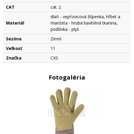
CAT
cat. 2
dlaň - vepřovicová štípenka, hřbet a
Materiál
manžeta - hrubá bavlněná tkanina,
podšívka - plyš
Sezóna
Zimní
Veľkosť
11
Značka
CXS
Fotogaléria