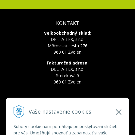
KONTAKT
Veľkoobchodný sklad:
DELTA TEX, s.r.o.
Môťovská cesta 276
960 01 Zvolen
Fakturačná adresa:
DELTA TEX, s.r.o.
Smreková 5
960 01 Zvolen
INFOLINKA
Vaše nastavenie cookies
Tel.:
+421 910 228 822
Tel.:
+421 910 778 777
E-mail:
deltatex@deltatex.sk
Súbory cookie nám pomáhajú pri poskytovaní služieb
pre vás. Umožňujú spoznať a zapamätať si vaše