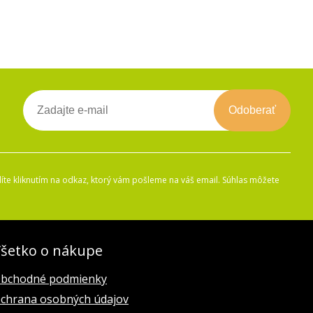
Odoberať
íte kliknutím na odkaz, ktorý vám pošleme na váš email. Súhlas môžete
šetko o nákupe
bchodné podmienky
chrana osobných údajov