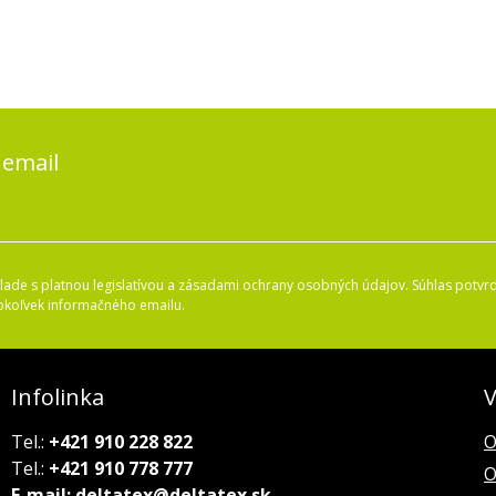
 email
ade s platnou legislatívou a zásadami ochrany osobných údajov. Súhlas potvrd
okoľvek informačného emailu.
Infolinka
V
Tel.:
+421 910 228 822
O
Tel.:
+421 910 778 777
O
E-mail:
deltatex@deltatex.sk