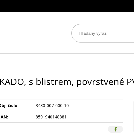
KADO, s blistrem, povrstvené PV
bj. čislo:
3430-007-000-10
EAN:
8591940148881