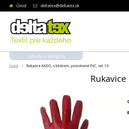
Úvod
deltatex@deltatex.sk
Vyberte si kategóriu
Úvod
Rukavice KADO, s blistrem, povrstvené PVC, vel. 10
Rukavice 
O