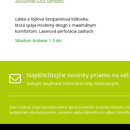
Šiltovka CXS GAMAY
Ľahká a štýlová šesťpanelová kšiltovka,
ktorá spája moderný design s maximálnym
komfortom. Laserová perforácia zadných
panelov zaisťuje skvelú ventiláciu.
Skladom dodanie 1-5 dní
Spevnené predné panely majú obšívané
vetracie otvory pre dodatočný odvod tepla.
Použitie v prácach
Najdôležitejšie novinky priamo na váš
Získajte zaujímavé informácie vždy medzi prvými
Vaše osobné údaje (email) budeme spracovávať len za týmto účelom v súl
kedykoľvek odvolať písomne, emailom alebo kliknutím na odkaz z ktoréh