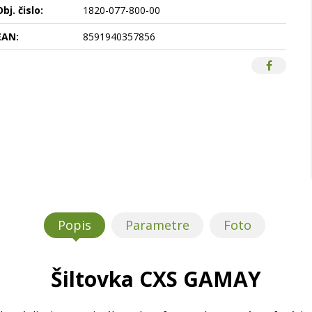
bj. čislo:
1820-077-800-00
EAN:
8591940357856
Popis
Parametre
Foto
Šiltovka CXS GAMAY