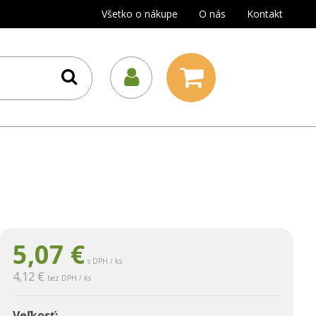
Všetko o nákupe
O nás
Kontakt
5,07
€
s DPH / ks
4,12 €
bez DPH / ks
Veľkosť: