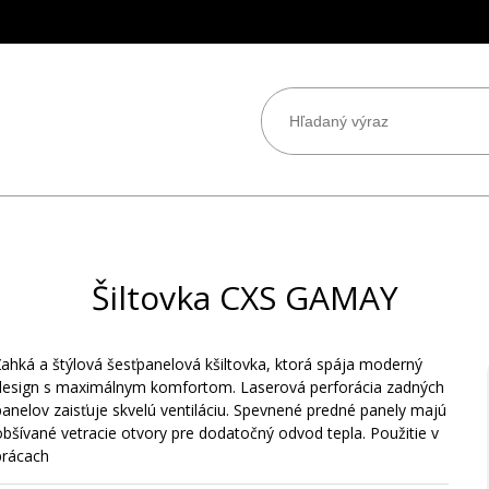
Šiltovka CXS GAMAY
Ľahká a štýlová šesťpanelová kšiltovka, ktorá spája moderný
design s maximálnym komfortom. Laserová perforácia zadných
panelov zaisťuje skvelú ventiláciu. Spevnené predné panely majú
obšívané vetracie otvory pre dodatočný odvod tepla. Použitie v
prácach