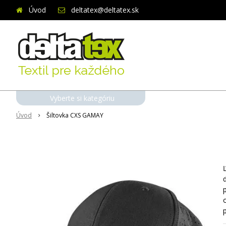
Úvod
deltatex@deltatex.sk
Vyberte si kategóriu
Úvod
Šiltovka CXS GAMAY