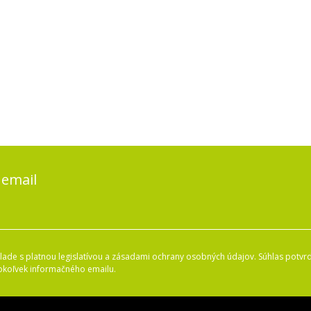
 email
ade s platnou legislatívou a zásadami ochrany osobných údajov. Súhlas potvrd
okoľvek informačného emailu.