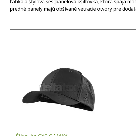
Ľahká a štýlová šesťpanelová kšiltovka, ktorá spája m
predné panely majú obšívané vetracie otvory pre dodatoč