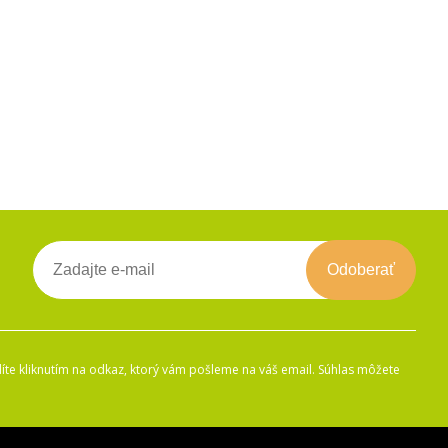
Odoberať
íte kliknutím na odkaz, ktorý vám pošleme na váš email. Súhlas môžete