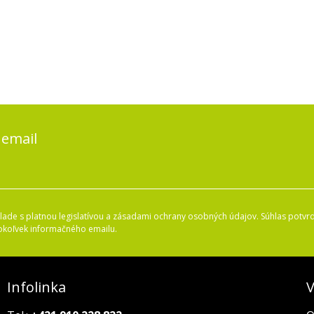
 email
ade s platnou legislatívou a zásadami ochrany osobných údajov. Súhlas potvrd
okoľvek informačného emailu.
Infolinka
V