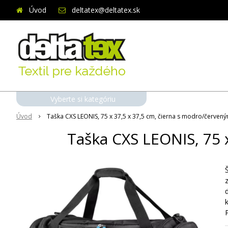
Úvod
deltatex@deltatex.sk
Vyberte si kategóriu
Úvod
Taška CXS LEONIS, 75 x 37,5 x 37,5 cm, čierna s modro/červen
Taška CXS LEONIS, 75 