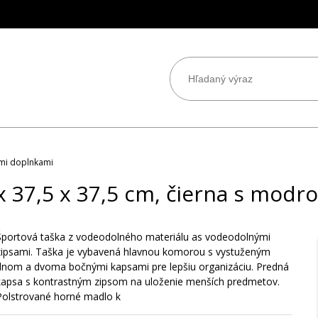
ými doplnkami
x 37,5 x 37,5 cm, čierna s mod
Športová taška z vodeodolného materiálu as vodeodolnými
zipsami. Taška je vybavená hlavnou komorou s vystuženým
dnom a dvoma bočnými kapsami pre lepšiu organizáciu. Predná
kapsa s kontrastným zipsom na uloženie menších predmetov.
Polstrované horné madlo k