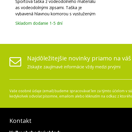
Športová taška z vodeodolného materiálu
as vodeodolnými zipsami. Taška je
vybavená hlavnou komorou s vystuženým
dnom a dvoma bočnými kapsami pre
Skladom dodanie 1-5 dní
lepšiu organizáciu. Predná kapsa s
kontrastným zipsom na uloženie menších
predmetov. Polstrované horné madlo k
Najdôležitejšie novinky priamo na váš
Získajte zaujímavé informácie vždy medzi prvými
Vaše osobné údaje (email) budeme spracovávať len za týmto účelom v súl
kedykoľvek odvolať písomne, emailom alebo kliknutím na odkaz z ktoréh
Kontakt