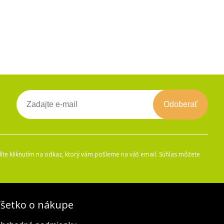
Odoberať
íte kliknutím na odkaz, ktorý vám pošleme na váš email. Súhlas môžete
šetko o nákupe