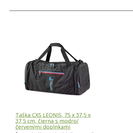
Taška CXS LEONIS, 75 x 37,5 x
37,5 cm, čierna s modro/
červenými doplnkami