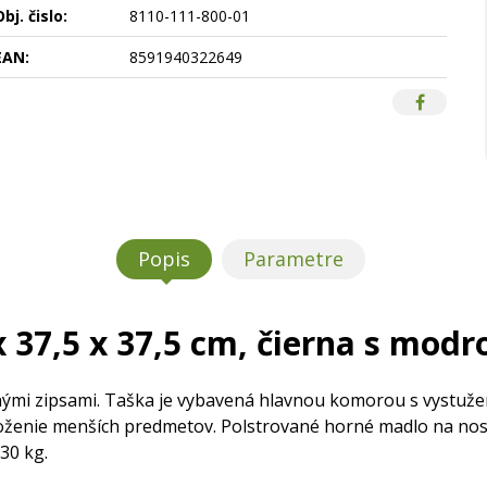
bj. čislo:
8110-111-800-01
EAN:
8591940322649
Popis
Parametre
x 37,5 x 37,5 cm, čierna s mod
nými zipsami. Taška je vybavená hlavnou komorou s vystu
oženie menších predmetov. Polstrované horné madlo na nose
30 kg.