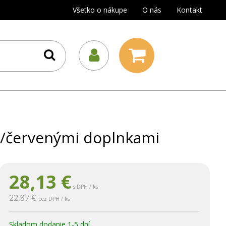
Všetko o nákupe
O nás
Kontakt
ro/červenými doplnkami
28,13
€
s DPH / ks
22,87 €
bez DPH / ks
Skladom dodanie 1-5 dní