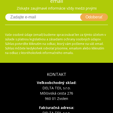
email
Získajte zaujímavé informácie vždy medzi prvými
Odoberať
Vaše osobné údaje (email) budeme spracovávať len za týmto účelom v
súlade s platnou legislatívou a zásadami ochrany osobných údajov.
Súhlas potvrdíte kliknutím na odkaz, ktorý vám pošleme na váš email.
Súhlas môžete kedykoľvek odvolať písomne, emailom alebo kliknutím
na odkaz z ktoréhokoľvek informačného emailu.
KONTAKT
Veľkoobchodný sklad:
DELTA TEX, s.r.o.
Môťovská cesta 276
960 01 Zvolen
Fakturačná adresa:
DELTA TEX, s.r.o.