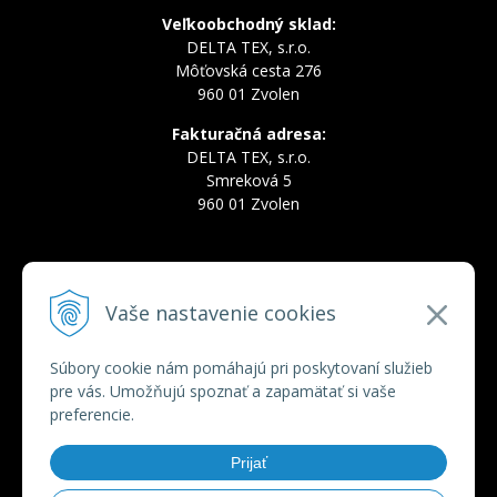
Veľkoobchodný sklad:
DELTA TEX, s.r.o.
Môťovská cesta 276
960 01 Zvolen
Fakturačná adresa:
DELTA TEX, s.r.o.
Smreková 5
960 01 Zvolen
INFOLINKA
Vaše nastavenie cookies
Tel.:
+421 910 228 822
Tel.:
+421 910 778 777
E-mail:
deltatex@deltatex.sk
Súbory cookie nám pomáhajú pri poskytovaní služieb
pre vás. Umožňujú spoznať a zapamätať si vaše
preferencie.
VŠETKO O NÁKUPE
Prijať
Obchodné podmienky