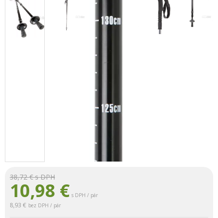
38,72 €
s DPH
10,98
€
s DPH / pár
8,93 €
bez DPH / pár